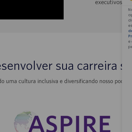
executivos pa
N
a
d
e
d
P
e
p
esenvolver sua carreira 
do uma cultura inclusiva e diversificando nosso pool de