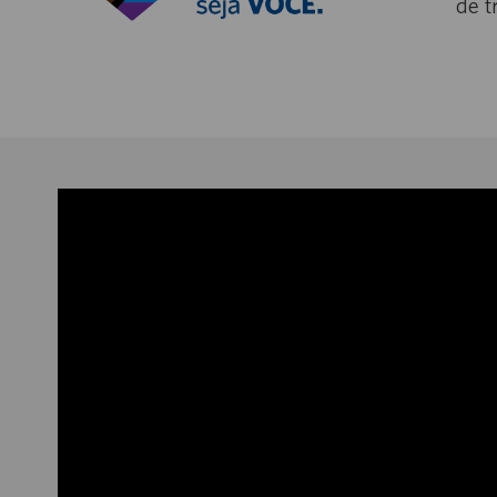
de t
Media
player