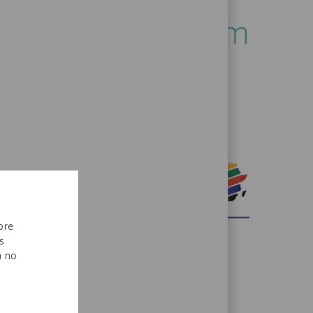
Catalent Women's Network
bre
s
a no
Resources for Employees of African
Culture & Heritage