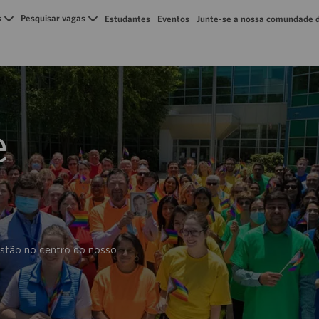
Skip to main content
s
Pesquisar vagas
Estudantes
Eventos
Junte-se a nossa comundade d
e
estão no centro do nosso