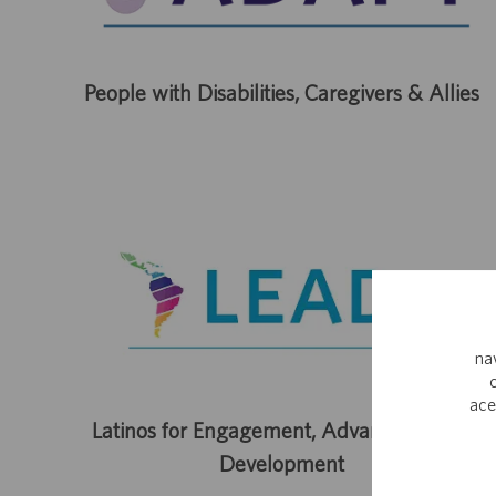
People with Disabilities, Caregivers & Allies
na
ace
Latinos for Engagement, Advancement &
Development