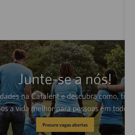
Junte-se a nós!
idades na Catalent e descubra como, trab
os a vida melhor para pessoas em todo 
Procure vagas abertas