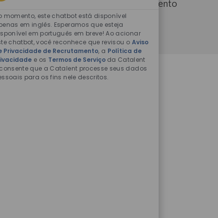
ra promover uma cultura de pertencimento
Sons
de
o momento, este chatbot está disponível
ainda mais forte.
chatbot
penas em inglês. Esperamos que esteja
isponível em português em breve! Ao acionar
ativados
ste chatbot, você reconhece que revisou o
Aviso
e Privacidade de Recrutamento
, a
Política de
rivacidade
e os
Termos de Serviço
da Catalent
 consente que a Catalent processe seus dados
essoais para os fins nele descritos.
sendo você mesmo
 talentos