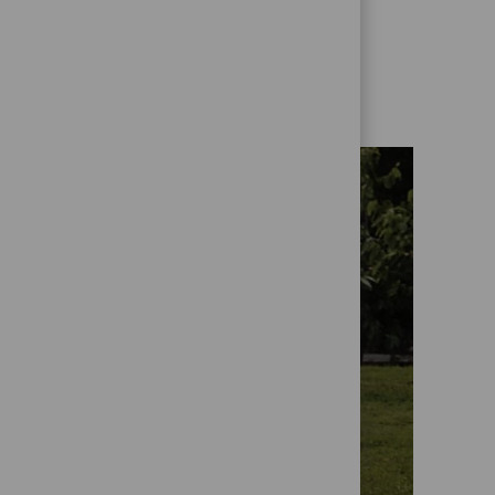
alhando juntos,
o mundo.