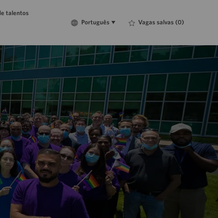
e talentos
Language
Português
Vagas salvas
(0)
Português
selected