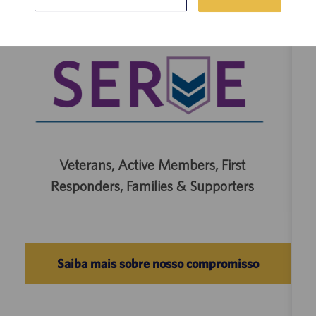
Veterans, Active Members, First
Responders, Families & Supporters
Saiba mais sobre nosso compromisso