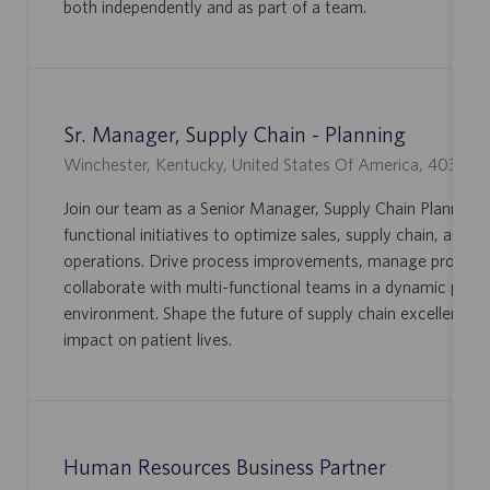
both independently and as part of a team.
Z
A
A
B
Ç
A
Ã
L
O
H
Sr. Manager, Supply Chain - Planning
O
L
Winchester, Kentucky, United States Of America, 40391
O
Join our team as a Senior Manager, Supply Chain Planning 
C
functional initiatives to optimize sales, supply chain, and 
A
operations. Drive process improvements, manage producti
L
collaborate with multi-functional teams in a dynamic phar
I
environment. Shape the future of supply chain excellence 
Z
impact on patient lives.
A
Ç
Ã
O
Human Resources Business Partner