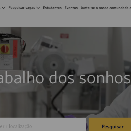
Skip to main content
s
Pesquisar vagas
Estudantes
Eventos
Junte-se a nossa comundade d
rabalho dos sonhos
Pesquisar
zação