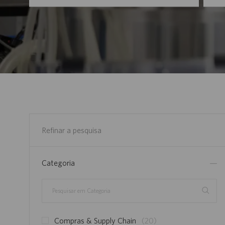
Refinar a pesquisa
Categoria
Pesquisar
em
Categoria
V
Compras & Supply Chain
(
20
)