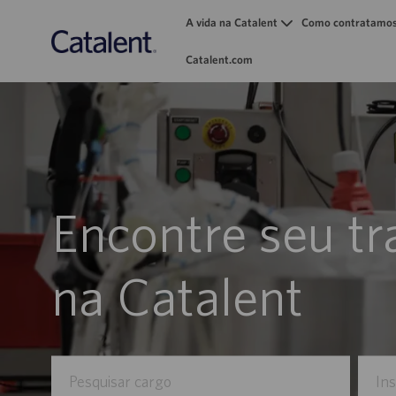
A vida na Catalent
Como contratamo
Catalent.com
-
Encontre seu t
na Catalent
Pesquisar
Inserir
cargo
locali