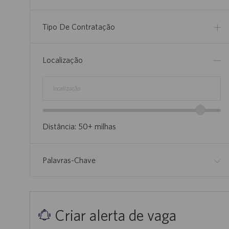
Tipo De Contratação
Localização
localização
Controle
deslizante
Distância:
50+
milhas
de
extensão
da
Palavras-Chave
localização
Criar alerta de vaga