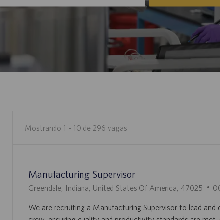
Mostrando
1
-
10
de
296
vagas
the
No
results
result
Manufacturing Supervisor
are
found
updated
L
I
Greendale, Indiana, United States Of America, 47025
0
O
D
We are recruiting a Manufacturing Supervisor to lead and d
C
D
crew, ensuring quality and productivity standards are met.