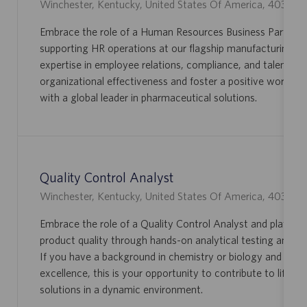
L
Winchester, Kentucky, United States Of America, 40391
O
Embrace the role of a Human Resources Business Partner an
C
supporting HR operations at our flagship manufacturing si
A
expertise in employee relations, compliance, and talent m
L
organizational effectiveness and foster a positive workpla
I
with a global leader in pharmaceutical solutions.
Z
A
Ç
Ã
O
Quality Control Analyst
L
Winchester, Kentucky, United States Of America, 40391
O
Embrace the role of a Quality Control Analyst and play a vit
C
product quality through hands-on analytical testing and la
A
If you have a background in chemistry or biology and a pas
L
excellence, this is your opportunity to contribute to life-
I
solutions in a dynamic environment.
Z