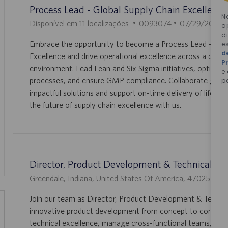
O
H
Process Lead - Global Supply Chain Excellence
O
N
I
D
Disponível em 11 localizações
0093074
07/29/2026
a
D
A
d
Embrace the opportunity to become a Process Lead - Glob
e
D
T
d
Excellence and drive operational excellence across a dynam
O
A
P
environment. Lead Lean and Six Sigma initiatives, optimize
T
D
e
processes, and ensure GMP compliance. Collaborate globall
p
R
E
impactful solutions and support on-time delivery of life-sa
A
P
the future of supply chain excellence with us.
B
U
A
B
L
L
H
I
O
C
Director, Product Development & Technical Ser
A
L
I
Greendale, Indiana, United States Of America, 47025
0
Ç
O
D
Ã
Join our team as Director, Product Development & Technic
C
D
O
innovative product development from concept to commerci
A
O
technical excellence, manage cross-functional teams, and
L
T