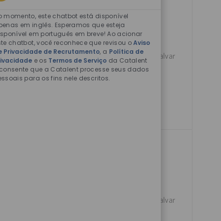
I
Sons
de
C
o momento, este chatbot está disponível
chatbot
penas em inglês. Esperamos que esteja
A
isponível em português em breve! Ao acionar
ativados
Ç
al Supply Chain
ste chatbot, você reconhece que revisou o
Aviso
Ã
e Privacidade de Recrutamento
, a
Política de
ic, client-focused
Salvar Proces
Salvar
rivacidade
e os
Termos de Serviço
da Catalent
O
 supply chain
 consente que a Catalent processe seus dados
y to deliver
essoais para os fins nele descritos.
ving products. Shape
vices
D
093999
07/14/2026
A
al Services and lead
T
Salvar Direct
Salvar
alization. Drive
A
 ensure regulatory
D