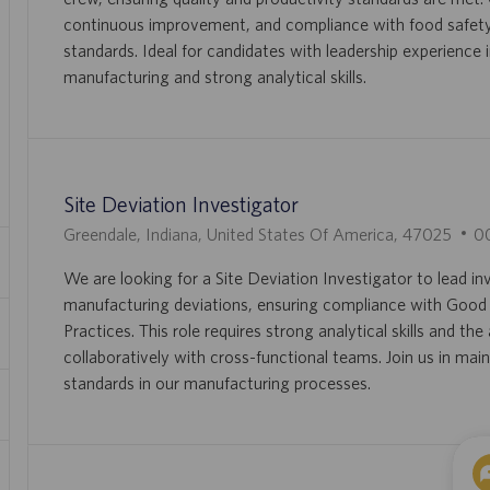
A
O
continuous improvement, and compliance with food safety
L
T
standards. Ideal for candidates with leadership experience 
I
R
manufacturing and strong analytical skills.
Z
A
A
B
Ç
A
Ã
L
O
H
Site Deviation Investigator
O
L
I
Greendale, Indiana, United States Of America, 47025
0
O
D
We are looking for a Site Deviation Investigator to lead in
C
D
manufacturing deviations, ensuring compliance with Goo
A
O
Practices. This role requires strong analytical skills and the 
L
T
collaboratively with cross-functional teams. Join us in main
I
R
standards in our manufacturing processes.
Z
A
A
B
Ç
A
Ã
L