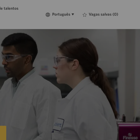
e talentos
Language
Português
Vagas salvas
(0)
Português
selected