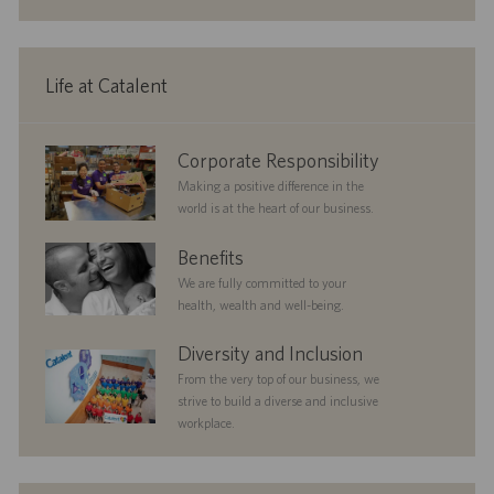
a
y
D
t
o
t
a
e
s
i
t
g
t
o
e
o
e
Life at Catalent
n
r
d
y
D
a
corporate
Corporate Responsibility
t
responsibility
e
Making a positive difference in the
world is at the heart of our business.
benefits
Benefits
We are fully committed to your
health, wealth and well-being.
diversityandinclusion
Diversity and Inclusion
From the very top of our business, we
strive to build a diverse and inclusive
workplace.