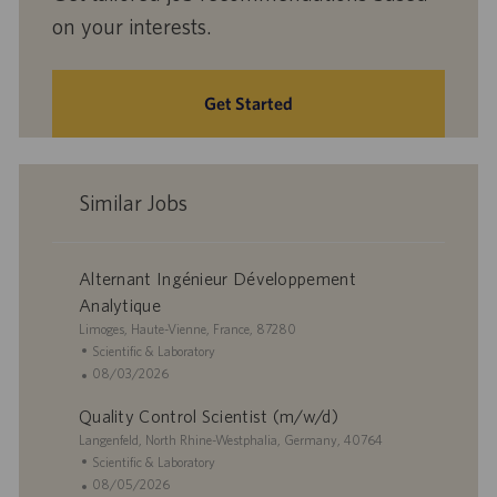
on your interests.
Get Started
Similar Jobs
Alternant Ingénieur Développement
Analytique
L
Limoges, Haute-Vienne, France, 87280
o
C
Scientific & Laboratory
c
a
P
08/03/2026
a
t
o
Quality Control Scientist (m/w/d)
t
e
s
i
L
g
t
Langenfeld, North Rhine-Westphalia, Germany, 40764
o
o
o
e
C
Scientific & Laboratory
n
c
r
d
a
P
08/05/2026