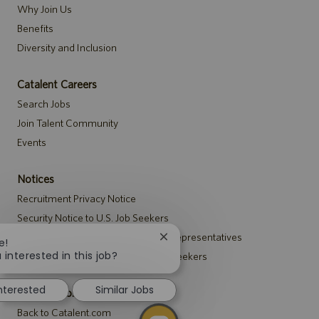
Why Join Us
Benefits
Diversity and Inclusion
Catalent Careers
Search Jobs
Join Talent Community
Events
Notices
Recruitment Privacy Notice
Security Notice to U.S. Job Seekers
Notice to Agency and Search Firm Representatives
Close
e!
chatbot
 interested in this job?
Accommodations Notice to All Job Seekers
notification
interested
Similar Jobs
Catalent.com
Back to Catalent.com