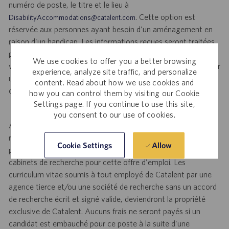
numéro de poste, le titre et le lieu à
. Cette option est
DisabilityAccommodations@catalent.com
réservée aux personnes ayant besoin d'un aménagement en
raison d'un handicap. Les informations reçues seront traitées
par un employé de Catalent aux États-Unis, puis acheminées
We use cookies to offer you a better browsing
vers un recruteur local qui fournira une assistance pour assurer
experience, analyze site traffic, and personalize
une prise en compte appropriée dans le processus de
content. Read about how we use cookies and
candidature ou d'embauche.
how you can control them by visiting our Cookie
Settings page. If you continue to use this site,
you consent to our use of cookies.
Avis aux représentants des agences et des cabinets de
recherche : Catalent Pharma Solutions (Catalent) n'accepte
Allow
Cookie Settings
pas les curriculum vitae non sollicités d'agences et/ou de
cabinets de recherche pour cette offre d'emploi. Les
curriculum vitae soumis à tout employé de Catalent par une
agence tierce et/ou une société de recherche sans un accord
de recherche écrit et signé valide, deviendront la propriété
exclusive de Catalent. Aucuns frais ne seront payés si un
candidat est embauché pour ce poste à la suite d'une