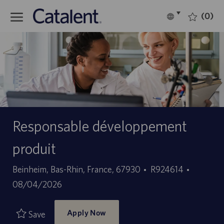
Skip to main content
(0)
Language
English
selected
-
Responsable développement
produit
Location
Job
Posted
Beinheim, Bas-Rhin, France, 67930
R924614
Id
Date
08/04/2026
Apply Now
Save