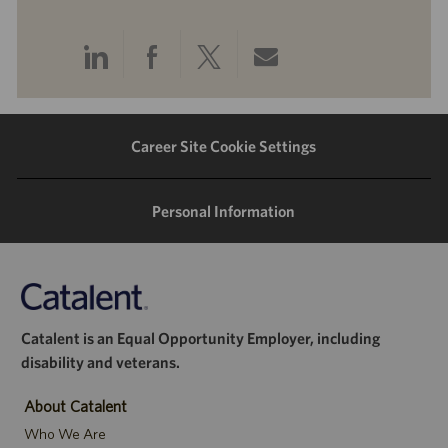
Share
Share
Share
Share
via
via
via
via
LinkedIn
Facebook
twitter
email
Career Site Cookie Settings
Personal Information
Catalent is an Equal Opportunity Employer, including
disability and veterans.
About Catalent
Who We Are