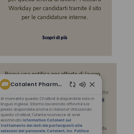
Workday per candidarti tramite il sito
per le candidature interne.
Scopri di più
Ricevi una notifica per offerte di lavoro
simili
Catalent Pharma Solutions
Suoni
Inviando il tuo indirizzo e-mail, confermi di aver letto
chatbot
Al momento questo Chatbot è disponibile solo in
l'
Informativa Catalent sul trattamento dei dati dei
abilitati
lingua inglese. Stiamo lavorando affinché sia
partecipanti alle selezioni del personale
,
Catalent,
presto disponibile anche in italiano! Utilizzando
Inc. Politica sulla protezione dei dati personali
questo chatbot, l'utente riconosce di aver
esaminato
Informativa Catalent sul
generale e i
Termini di servizio
di Catalent e
trattamento dei dati dei partecipanti alle
acconsenti al trattamento dei tuoi dati personali da
selezioni del personale
,
Catalent, Inc. Politica