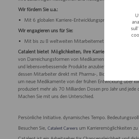
Wir fördern Sie u.a.:
U
Mit 6 globalen Karriere-Entwicklungsprogrammen und lo
ana
sull
Wir engagieren uns für Sie:
coo
Mit bis zu 8 weltweiten Mitarbeiternetzwerkgruppen (
Catalent bietet Möglichkeiten, Ihre Karriere voranzutreibe
von Darreichungsformen von Medikamenten und helfen Sie 
und lebensverbessernde Produkte anzubieten. Catalent is
dessen Mitarbeiter direkt mit Pharma-, Biopharma- und 
um neue Medikamente von der frühen Entwicklung über klini
produziert mehr als 70 Milliarden Dosen pro Jahr und jede
Machen Sie mit uns den Unterschied.
Persönliche Initiative. dynamisches Tempo. Bedeutungsvoll
Besuchen Sie,
um Karrieremöglichkeiten zu
Catalent Careers
Catalent ist ein Arbeitgeber für Chancengleichheit und disk