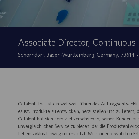
Associate Director, Continuou
Sede
Schorndorf, Baden-Wurttemberg, Germany, 73614
Catalent, Inc. ist ein weltweit führendes Auftragsentwi
es ist, Produkte zu entwickeln, herzustellen und zu liefern
Catalent hat sich dem Ziel verschrieben, seinen Kunden a
unvergleichlichen Service zu bieten, der die Produktentwi
Lebenszyklus hinweg unterstützt. Mit seiner bewährten Er