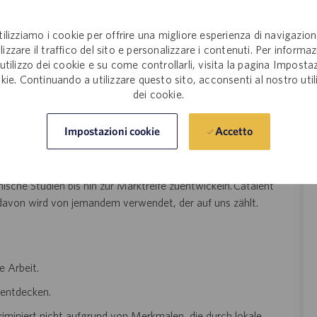
tilizziamo i cookie per offrire una migliore esperienza di navigazion
kalen Initiativen
lizzare il traffico del sito e personalizzare i contenuti. Per informaz
'utilizzo dei cookie e su come controllarli, visita la pagina Imposta
kie. Continuando a utilizzare questo sito, acconsenti al nostro util
z.B. Catalent´s Frauen Netzwerk oder LGBTQ Netzwerk)
dei cookie.
n!
Werden Sie Teil des globalen Marktführers in der Entwicklung
Accetto
Impostazioni cookie
uns, Patienten auf der ganzen Welt über 7.000 lebensrettende
t ein spannendes und wachsendes internationales Unternehmen,
Consumer-Health-Unternehmen jeder Größe zusammenarbeiten,
sche Studien bis hin zur Marktreife zuentwickeln. Catalent
 davon wird von jemandem verwendet, der auf uns zählt.
e Arbeit.
 entdecken.
riminiert nicht aufgrund von Merkmalen, die durch lokale