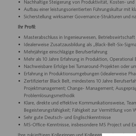
Nachhaltige Steigerung von Produktivität, Kosten- und A
Aufbau einer leistungsorientierten Führungskultur mit 
Sicherstellung wirksamer Governance-Strukturen und nac
Ihr Profil:
Masterabschluss in Ingenieurwesen, Betriebswirtschaf
Idealerweise Zusatzausbildung als „Black-Belt-Six-Sigm
Mehrjährige einschlägige Berufserfahrung
Mehr als 10 Jahre Erfahrung in Produktion, Operational 
Nachweisbare Erfolge bei Turnaround-Projekten oder
Erfahrung in Produktionsumgebungen (idealerweise Pha
Zertifizierter Black Belt, mindestens 10 Jahre Berufserf
Projektmanagement; Change- Management; Ausgeprägte
Problemlösungsmethodik
Klare, direkte und effektive Kommunikationsweise, Team
Begeisterungsfähigkeit; Fähigkeit zur Vermittlung von 
Sehr gute Deutsch- und Englischkenntnisse
MS-Office-Kenntnisse, insbesondere MS Project und Exc
Ihre zukünftigen Kolleginnen und Kollegen in Schorndorf fr