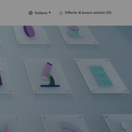
Language
Italiano
Offerte di lavoro salvate
(0)
Italiano
selected