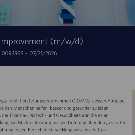
s Improvement (m/w/d)
ID
Data
0094938
07/21/2026
offerta
di
di
pubblicazione
lavoro
cklungs- und -herstellungsunternehmen (CDMO), dessen Aufgabe
, die den Menschen helfen, besser und gesünder zu leben.
us der Pharma-, Biotech- und Gesundheitsbranche einen
cklung, die Markteinführung und die Lieferung über den gesamten
fahrung in den Bereichen Entwicklungswissenschaften,