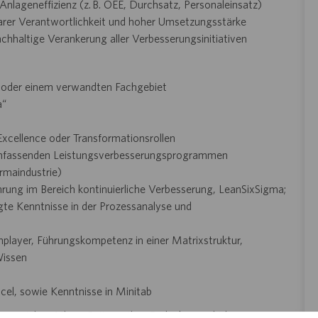
nlageneffizienz (z. B. OEE, Durchsatz, Personaleinsatz)
klarer Verantwortlichkeit und hoher Umsetzungsstärke
hhaltige Verankerung aller Verbesserungsinitiativen
t oder einem verwandten Fachgebiet
a“
Excellence oder Transformationsrollen
 umfassenden Leistungsverbesserungsprogrammen
rmaindustrie)
ahrung im Bereich kontinuierliche Verbesserung, LeanSixSigma;
 Kenntnisse in der Prozessanalyse und
player, Führungskompetenz in einer Matrixstruktur,
Wissen
el, sowie Kenntnisse in Minitab
euen sich auf Ihren Beitrag, Ihre Gedanken und Ideen.