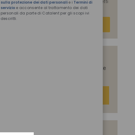
parte di Catalent per le finalità descritte nei suddetti
sulla protezione dei dati personali
e i
Termini di
servizio
e acconsente al trattamento dei dati
documenti.
personali da parte di Catalent per gli scopi ivi
descritti.
Inserisci
Attiva
indirizzo
e-
mail
(obbligatorio)
Indicaci i tuoi interessi per ricevere
suggerimenti personalizzati sulle offerte
di lavoro.
Iniziamo
Offerte di lavoro simili