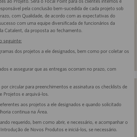
 ao Projeto. Será o Focal Point para os clientes internos e
responsável pela conclusão bem-sucedida de cada projeto sob
 prazo, com Qualidade, de acordo com as expectativas do
ucesso com uma equipe diversificada de funcionários da
 da Catalent, da proposta ao fechamento.
o seguinte:
gramas dos projetos a ele designados, bem como por coletar os
nados e assegurar que as entregas ocorram no prazo, com
e por circular para preenchimentos e assinatura os checklists de
e Projetos e arquivá-los.
eferentes aos projetos a ele designados e quando solicitado
horia continua na Área.
uando requerido, bem como abrir, e necessário, e acompanhar o
trodução de Novos Produtos e iniciá-los, se necessário.