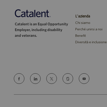
L'azienda
Chi siamo
Catalent is an Equal Opportunity
Perché unirsi a noi
Employer, including disability
and veterans.
Benefit
Diversità e inclusione
follow
us
Separator