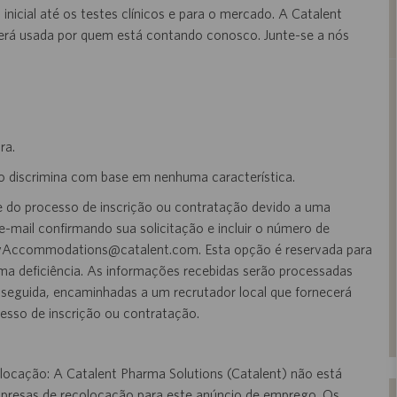
cial até os testes clínicos e para o mercado. A Catalent
será usada por quem está contando conosco. Junte-se a nós
ra.
o discrimina com base em nenhuma característica.
rte do processo de inscrição ou contratação devido a uma
e-mail confirmando sua solicitação e incluir o número de
ityAccommodations@catalent.com
.
Esta opção é reservada para
ma deficiência. As informações recebidas serão processadas
 seguida, encaminhadas a um recrutador local que fornecerá
esso de inscrição ou contratação.
locação: A Catalent Pharma Solutions (Catalent) não está
empresas de recolocação para este anúncio de emprego. Os