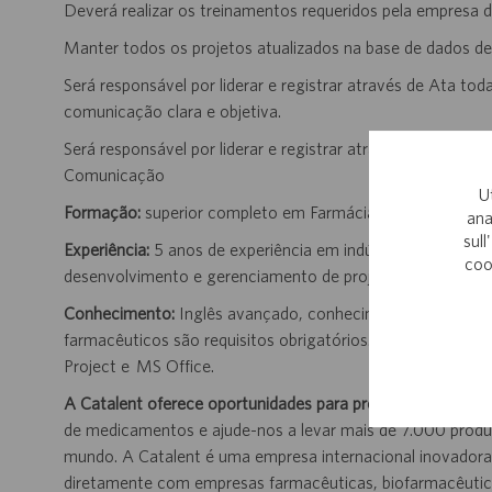
Deverá realizar os treinamentos requeridos pela empresa d
Manter todos os projetos atualizados na base de dados de
Será responsável por liderar e registrar através de Ata to
comunicação clara e objetiva.
Será responsável por liderar e registrar através de Ata to
Comunicação
U
Formação:
superior completo em Farmácia, Química, Engen
ana
sull
Experiência:
5 anos de experiência em indústria farmacêutic
coo
desenvolvimento e gerenciamento de projetos na Industria 
Conhecimento:
Inglês avançado, conhecimentos em Gere
farmacêuticos são requisitos obrigatórios. Conhecimento
Project e MS Office.
A Catalent oferece oportunidades para promover sua carre
de medicamentos e ajude-nos a levar mais de 7.000 produ
mundo. A Catalent é uma empresa internacional inovador
diretamente com empresas farmacêuticas, biofarmacêutic