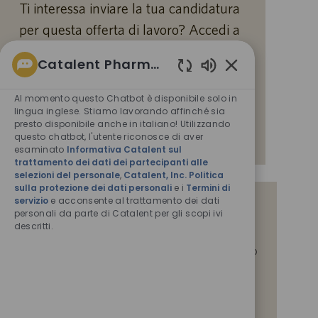
Ti interessa inviare la tua candidatura
per questa offerta di lavoro? Accedi a
Workday per candidarti tramite il sito
Catalent Pharma Solutions
per le candidature interne.
Suoni
chatbot
Al momento questo Chatbot è disponibile solo in
abilitati
lingua inglese. Stiamo lavorando affinché sia
Scopri di più
presto disponibile anche in italiano! Utilizzando
questo chatbot, l'utente riconosce di aver
esaminato
Informativa Catalent sul
trattamento dei dati dei partecipanti alle
selezioni del personale
,
Catalent, Inc. Politica
sulla protezione dei dati personali
e i
Termini di
servizio
e acconsente al trattamento dei dati
Ricevi una notifica per offerte di lavoro
personali da parte di Catalent per gli scopi ivi
simili
descritti.
Inviando il tuo indirizzo e-mail, confermi di aver letto
l'
Informativa Catalent sul trattamento dei dati dei
partecipanti alle selezioni del personale
,
Catalent,
Inc. Politica sulla protezione dei dati personali