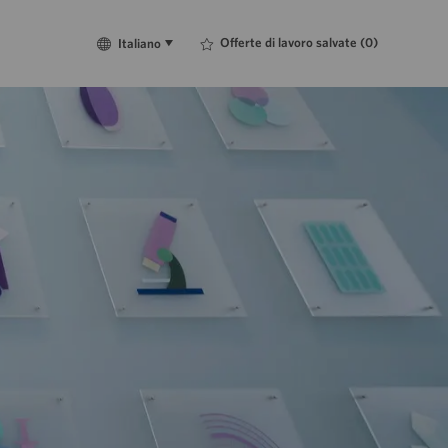
Language
Italiano
Offerte di lavoro salvate
(0)
Italiano
selected