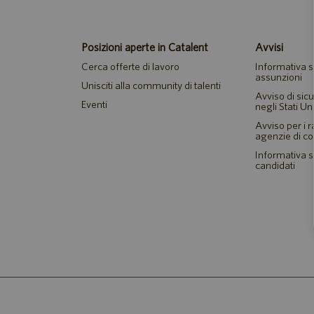
Posizioni aperte in Catalent
Avvisi
Cerca offerte di lavoro
Informativa su
assunzioni
Unisciti alla community di talenti
Avviso di sic
Eventi
negli Stati Uni
Avviso per i 
agenzie di c
Informativa su
candidati