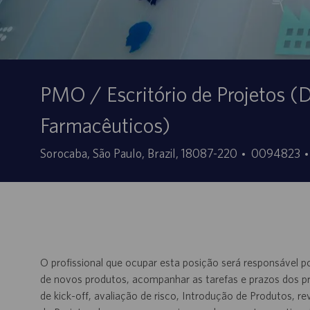
PMO / Escritório de Projetos (
Farmacêuticos)
Sede
ID
Sorocaba, São Paulo, Brazil, 18087-220
0094823
offerta
di
lavoro
O profissional que ocupar esta posição será responsável
de novos produtos, acompanhar as tarefas e prazos dos pro
de kick-off, avaliação de risco, Introdução de Produtos,