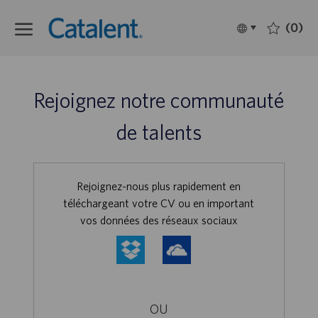
Skip to main content
(0)
Language
Français
selected
-
Rejoignez notre communauté
de talents
Upload
Rejoignez-nous plus rapidement en
options
téléchargeant votre CV ou en important
vos données des réseaux sociaux
OU