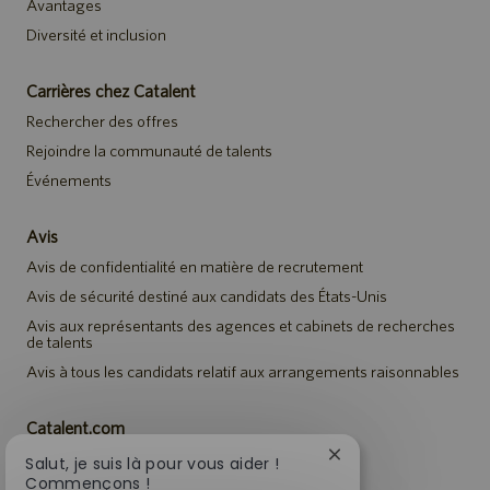
Avantages
Diversité et inclusion
Carrières chez Catalent
Rechercher des offres
Rejoindre la communauté de talents
Événements
Avis
Avis de confidentialité en matière de recrutement
Avis de sécurité destiné aux candidats des États-Unis
Avis aux représentants des agences et cabinets de recherches
de talents
Avis à tous les candidats relatif aux arrangements raisonnables
Catalent.com
Retour sur Catalent.com
Fermer
Salut, je suis là pour vous aider !
la
Commençons !
Politique de confidentialité