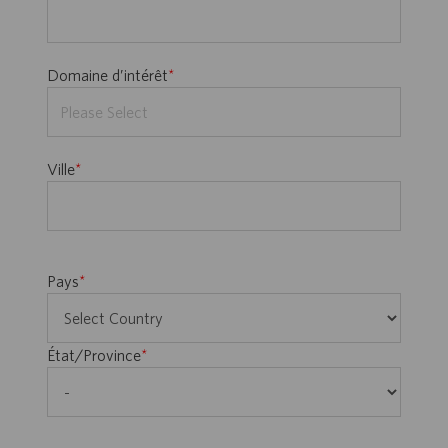
Use
Domaine d’intérêt
*
up
and
down
Ville
*
arrows
to
select
the
values
Pays
*
État/Province
*