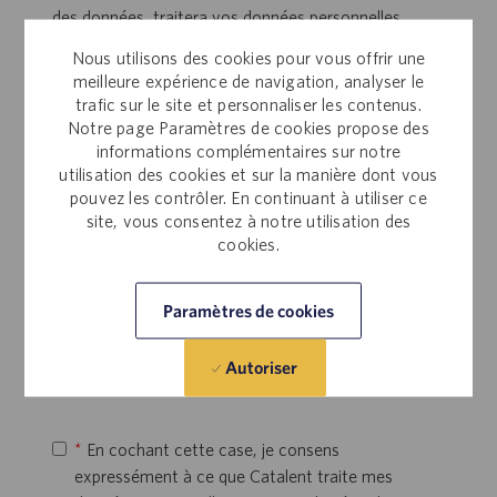
des données, traitera vos données personnelles
fournies via ce formulaire, ainsi que celles qui sont
Nous utilisons des cookies pour vous offrir une
collectées au cours de votre processus de
meilleure expérience de navigation, analyser le
recrutement et/ou qui sont automatiquement
trafic sur le site et personnaliser les contenus.
collectées auprès de vous (c'est-à-dire via des
Notre page Paramètres de cookies propose des
cookies), pour (i) traiter votre demande d'emploi (le
informations complémentaires sur notre
utilisation des cookies et sur la manière dont vous
cas échéant) ; (ii) sous réserve de votre
pouvez les contrôler. En continuant à utiliser ce
consentement ci-dessous, vous fournir des
site, vous consentez à notre utilisation des
recommandations d'emploi personnalisées (par e-
cookies.
mail, SMS ou autres méthodes), ainsi que d'autres
informations pertinentes susceptibles de vous
intéresser, telles que les actualités, les webinaires et
Paramètres de cookies
les événements de Catalent ; et (iii) réaliser des
rapports / analyses consolidés concernant les
Autoriser
données d'activité des candidats.
*
En cochant cette case, je consens
expressément à ce que Catalent traite mes