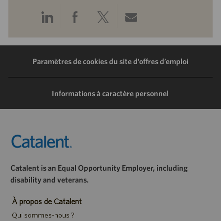
Partager
Partager
Partager
Partager
via
via
via
via
LinkedIn
Facebook
Twitter
e-
Paramètres de cookies du site d’offres d’emploi
mail
Informations à caractère personnel
Catalent is an Equal Opportunity Employer, including
disability and veterans.
À propos de Catalent
Qui sommes-nous ?