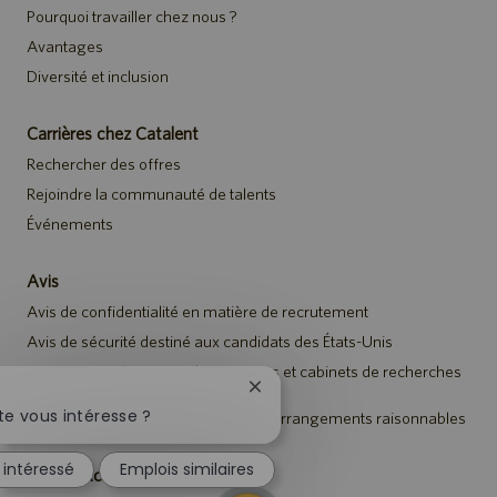
Pourquoi travailler chez nous ?
Avantages
Diversité et inclusion
Carrières chez Catalent
Rechercher des offres
Rejoindre la communauté de talents
Événements
Avis
Avis de confidentialité en matière de recrutement
Avis de sécurité destiné aux candidats des États-Unis
Avis aux représentants des agences et cabinets de recherches
de talents
Fermer
la
e vous intéresse ?
Avis à tous les candidats relatif aux arrangements raisonnables
notification
du
 intéressé
Emplois similaires
chatbot
Catalent.com