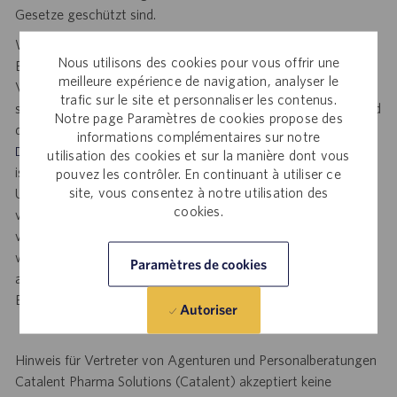
Gesetze geschützt sind.
Wenn Sie aufgrund einer Behinderung für einen Teil des
Nous utilisons des cookies pour vous offrir une
Bewerbungs- oder Einstellungsverfahrens angemessene
meilleure expérience de navigation, analyser le
Vorkehrungen benötigen, können Sie Ihre Anfrage per E-Mail
trafic sur le site et personnaliser les contenus.
senden und Ihre Anfrage nach einer Unterkunft bestätigen und
Notre page Paramètres de cookies propose des
die Stellennummer, den Titel und den Standort an
informations complémentaires sur notre
angeben. Diese Option
DisabilityAccommodations@catalent.com
utilisation des cookies et sur la manière dont vous
ist Personen vorbehalten, die aufgrund einer Behinderung eine
pouvez les contrôler. En continuant à utiliser ce
site, vous consentez à notre utilisation des
Unterkunft benötigen. Die erhaltenen Informationen werden
cookies.
von einem US-amerikanischen Catalent-Mitarbeiter
verarbeitet und dann an einen lokalen Personalvermittler
weitergeleitet, der Unterstützung bietet, um eine
Paramètres de cookies
angemessene Berücksichtigung im Bewerbungs- oder
Einstellungsverfahren sicherzustellen.
Autoriser
Hinweis für Vertreter von Agenturen und Personalberatungen
Catalent Pharma Solutions (Catalent) akzeptiert keine