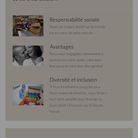
corporate
Responsabilité sociale
responsibility
Avoir un impact positif sur le monde
est au cœur de notre activité.
benefits
Avantages
Nous nous engageons pleinement à
promouvoir votre santé, votre bien-
être social et votre bien-être général.
diversityandinclusion
Diversité et inclusion
À tous les échelons jusqu’au plus
haut niveau de direction, nous faisons
tout notre possible pour favoriser la
diversité et l’inclusion sur le lieu de
travail.