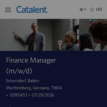
Skip to main content
(0)
Language
Français
selected
-
Finance Manager
(m/w/d)
Site
Schorndorf, Baden-
Wurttemberg, Germany, 73614
ID
Date
0095453
07/29/2026
d’offre
de