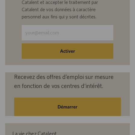
Catalent et accepter le traitement par
Catalent de vos données à caractère
personnel aux fins qui y sont décrites.
Saisir
une
adresse
e-
Activer
mail
(obligatoire)
Recevez des offres d’emploi sur mesure
en fonction de vos centres d’intérêt.
Démarrer
La vie chez Catalent