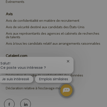
Événements
Avis
Avis de confidentialité en matière de recrutement
Avis de sécurité destiné aux candidats des États-Unis
Avis aux représentants des agences et cabinets de recherches
de talents
Avis à tous les candidats relatif aux arrangements raisonnables
Catalent.com
Retour sur Catalent.com
Fermer
Salut!
la
Ce poste vous intéresse ?
Politique de confidentialité
notification
Déclaration du cadre de confidentialité des données
du
Je suis intéressé
Emplois similaires
chatbot
Conditions
Déclaration relative à l’esclavage moderne
follow