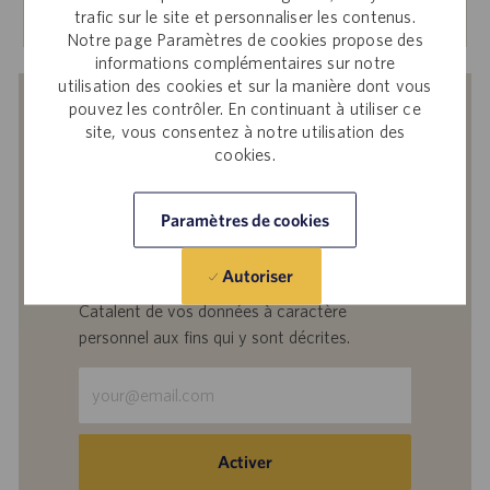
En savoir plus
trafic sur le site et personnaliser les contenus.
Notre page Paramètres de cookies propose des
informations complémentaires sur notre
utilisation des cookies et sur la manière dont vous
pouvez les contrôler. En continuant à utiliser ce
Recevoir des notifications d’offres
site, vous consentez à notre utilisation des
similaires
cookies.
En soumettant votre adresse e-mail, vous
reconnaissez avoir lu
Avis de confidentialité
Paramètres de cookies
sur le recrutement
, la
Politique de
confidentialité
et les
Conditions de service
de
Autoriser
Catalent et accepter le traitement par
Catalent de vos données à caractère
personnel aux fins qui y sont décrites.
Saisir
une
adresse
e-
Activer
mail