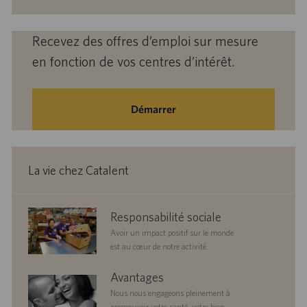
(obligatoire)
Recevez des offres d’emploi sur mesure
en fonction de vos centres d’intérêt.
Démarrer
La vie chez Catalent
corporate
Responsabilité sociale
responsibility
Avoir un impact positif sur le monde
est au cœur de notre activité.
benefits
Avantages
Nous nous engageons pleinement à
promouvoir votre santé, votre bien-