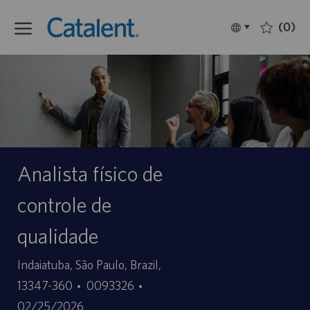
Skip to main content
(0)
Language
Français
selected
-
Analista físico de
controle de
qualidade
Site
Indaiatuba, São Paulo, Brazil,
ID
Date
13347-360
0093326
d’offre
de
02/25/2026