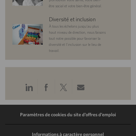
être social et votre bien-être général.
diversityandinclusion
Diversité et inclusion
À tous les échelons jusqu’au plus
haut niveau de direction, nous faisons
tout notre possible pour favoriser la
diversité et l’inclusion sur le lieu de
travail.
Partager
Partager
Partager
Partager
via
via
via
via
LinkedIn
Facebook
Twitter
e-
Paramètres de cookies du site d’offres d’emploi
mail
Informations à caractère personnel