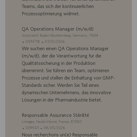
r
u
Teams, das sich der kontinuierlichen
e
b
Prozessoptimierung widmet.
d
l
’
i
QA Operations Manager (m/w/d)
e
c
S
Schorndorf, Baden-Wurttemberg, Germany, 73614
m
a
i
I
D
0094718
07/20/2026
p
t
t
D
a
Wir suchen einen QA Operations Manager
l
i
e
d
t
o
o
(m/w/d), der die Verantwortung für die
’
e
i
n
Qualitätssicherung in der Produktion
o
d
übernimmt. Sie führen ein Team, optimieren
f
e
Prozesse und stellen die Einhaltung von GMP-
f
p
r
u
Standards sicher. Werden Sie Teil eines
e
b
dynamischen Unternehmens, das innovative
d
l
Lösungen in der Pharmaindustrie bietet.
’
i
e
c
Responsable Assurance Stérilité
m
a
p
t
S
Limoges, Haute-Vienne, France, 87280
l
i
i
I
D
0095121
08/05/2026
o
o
t
D
a
Nous recherchons un(e) Responsable