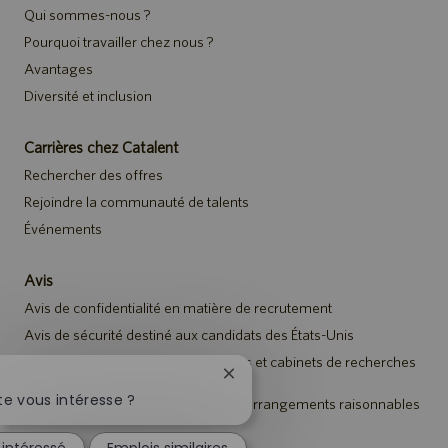
Qui sommes-nous ?
Pourquoi travailler chez nous ?
Avantages
Diversité et inclusion
Carrières chez Catalent
Rechercher des offres
Rejoindre la communauté de talents
Événements
Avis
Avis de confidentialité en matière de recrutement
Avis de sécurité destiné aux candidats des États-Unis
Avis aux représentants des agences et cabinets de recherches
de talents
Fermer
la
e vous intéresse ?
Avis à tous les candidats relatif aux arrangements raisonnables
notification
du