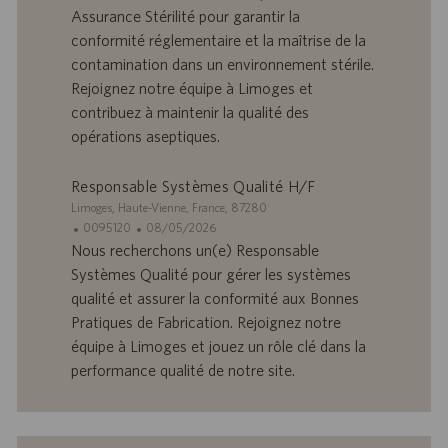
i
n
e
d
t
Assurance Stérilité pour garantir la
’
e
conformité réglementaire et la maîtrise de la
o
d
contamination dans un environnement stérile.
f
e
Rejoignez notre équipe à Limoges et
f
p
r
u
contribuez à maintenir la qualité des
e
b
opérations aseptiques.
d
l
’
i
Responsable Systèmes Qualité H/F
e
c
S
Limoges, Haute-Vienne, France, 87280
m
a
i
I
D
0095120
08/05/2026
p
t
t
D
a
Nous recherchons un(e) Responsable
l
i
e
d
t
o
o
Systèmes Qualité pour gérer les systèmes
’
e
i
n
qualité et assurer la conformité aux Bonnes
o
d
Pratiques de Fabrication. Rejoignez notre
f
e
équipe à Limoges et jouez un rôle clé dans la
f
p
r
u
performance qualité de notre site.
e
b
d
l
’
i
e
c