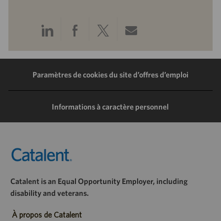
Partager
Partager
Partager
Partager
via
via
via
via
LinkedIn
Facebook
Twitter
e-
Paramètres de cookies du site d’offres d’emploi
mail
Informations à caractère personnel
Catalent is an Equal Opportunity Employer, including
disability and veterans.
À propos de Catalent