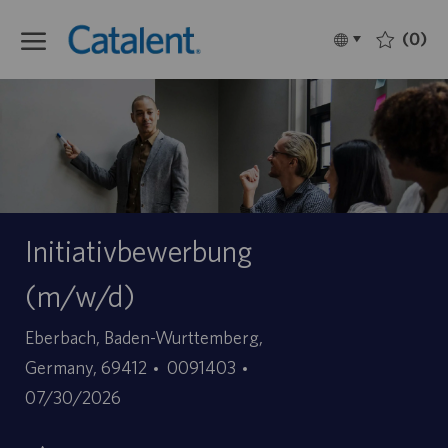
Skip to main content
(0)
Language
Français
selected
-
Initiativbewerbung
(m/w/d)
Site
Eberbach, Baden-Wurttemberg,
ID
Date
Germany, 69412
0091403
d’offre
de
07/30/2026
d’emploi
publication