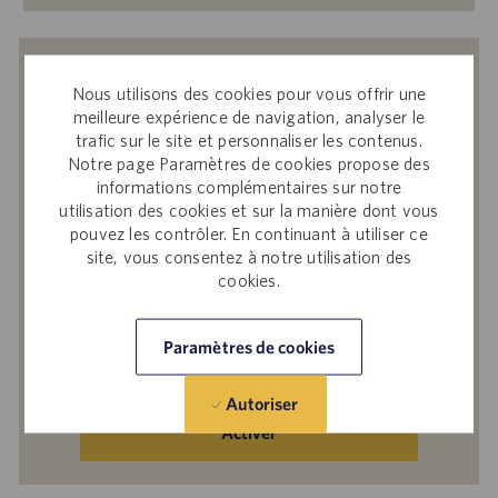
Recevoir des notifications d’offres
Nous utilisons des cookies pour vous offrir une
similaires
meilleure expérience de navigation, analyser le
trafic sur le site et personnaliser les contenus.
En soumettant votre adresse e-mail, vous
Notre page Paramètres de cookies propose des
reconnaissez avoir lu
Avis de confidentialité
informations complémentaires sur notre
sur le recrutement
, la
Politique de
utilisation des cookies et sur la manière dont vous
confidentialité
et les
Conditions de service
de
pouvez les contrôler. En continuant à utiliser ce
Catalent et accepter le traitement par
site, vous consentez à notre utilisation des
Catalent de vos données à caractère
cookies.
personnel aux fins qui y sont décrites.
Paramètres de cookies
Saisir
une
adresse
Autoriser
e-
Activer
mail
(obligatoire)