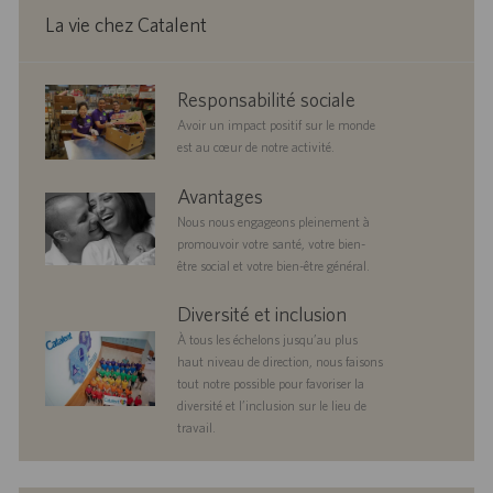
La vie chez Catalent
m
a
p
t
l
i
o
o
corporate
Responsabilité sociale
i
n
responsibility
Avoir un impact positif sur le monde
est au cœur de notre activité.
benefits
Avantages
Nous nous engageons pleinement à
promouvoir votre santé, votre bien-
être social et votre bien-être général.
diversityandinclusion
Diversité et inclusion
À tous les échelons jusqu’au plus
haut niveau de direction, nous faisons
tout notre possible pour favoriser la
diversité et l’inclusion sur le lieu de
travail.