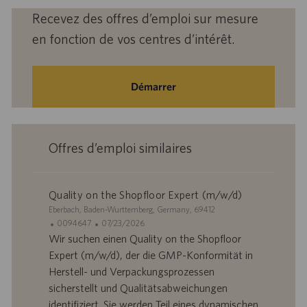
Recevez des offres d’emploi sur mesure
en fonction de vos centres d’intérêt.
Démarrer
Offres d’emploi similaires
Quality on the Shopfloor Expert (m/w/d)
S
Eberbach, Baden-Wurttemberg, Germany, 69412
i
I
D
0094647
07/23/2026
t
D
a
Wir suchen einen Quality on the Shopfloor
e
d
t
Expert (m/w/d), der die GMP-Konformität in
’
e
Herstell- und Verpackungsprozessen
o
d
sicherstellt und Qualitätsabweichungen
f
e
identifiziert. Sie werden Teil eines dynamischen
f
p