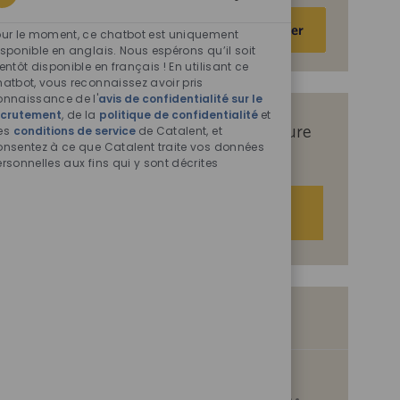
Sons
Saisir
Activer
de
our le moment, ce chatbot est uniquement
une
chatbot
sponible en anglais. Nous espérons qu’il soit
adresse
entôt disponible en français ! En utilisant ce
activés
e-
atbot, vous reconnaissez avoir pris
onnaissance de l'
avis de confidentialité sur le
mail
ecrutement
, de la
politique de confidentialité
et
(obligatoire)
Recevez des offres d’emploi sur mesure
es
conditions de service
de Catalent, et
onsentez à ce que Catalent traite vos données
en fonction de vos centres d’intérêt.
rsonnelles aux fins qui y sont décrites
Démarrer
Offres d’emploi similaires
QA Operations Manager (m/w/d)
S
I
Schorndorf, Baden-Wurttemberg, Germany, 73614
0094718