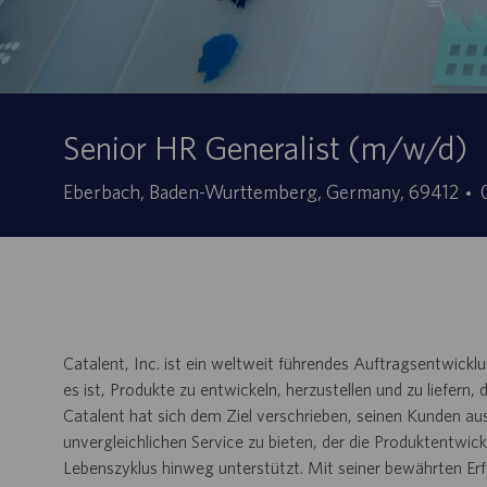
Senior HR Generalist (m/w/d)
Site
Eberbach, Baden-Wurttemberg, Germany, 69412
d
Catalent, Inc. ist ein weltweit führendes Auftragsentwi
es ist, Produkte zu entwickeln, herzustellen und zu liefern
Catalent hat sich dem Ziel verschrieben, seinen Kunden a
unvergleichlichen Service zu bieten, der die Produktentwi
Lebenszyklus hinweg unterstützt. Mit seiner bewährten Er