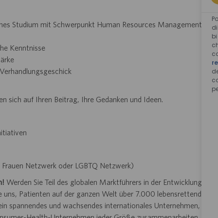
P
ches
Studium mit Schwerpunkt Human Resources Management
di
bi
ch
che
Kenntnisse
c
ärke
r
, Verhandlungsgeschick
d
c
pe
en sich auf Ihren Beitrag, Ihre Gedanken und Ideen.
itiativen
´s Frauen Netzwerk oder LGBTQ Netzwerk)
n!
Werden Sie Teil des globalen Marktführers in der Entwicklung
uns, Patienten auf der ganzen Welt über 7.000 lebensrettende
t ein spannendes und wachsendes internationales Unternehmen,
Consumer-Health-Unternehmen jeder Größe zusammenarbeiten,