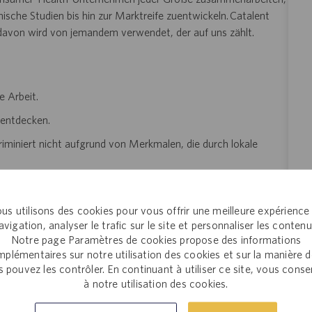
sche Studien bis hin zur Marktreife zuentwickeln. Catalent
 davon wird von jemandem verwendet, der auf uns zählt.
e Arbeit.
 entdecken.
riminiert nicht aufgrund von Merkmalen, die durch lokale
ewerbungs- oder Einstellungsverfahrens angemessene
il senden und Ihre Anfrage nach einer Unterkunft bestätigen
us utilisons des cookies pour vous offrir une meilleure expérience
angeben. Diese Option ist
ilityAccommodations@catalent.com
avigation, analyser le trafic sur le site et personnaliser les contenu
e Unterkunft benötigen. Die erhaltenen Informationen werden
Notre page Paramètres de cookies propose des informations
tet und dann an einen lokalen Personalvermittler
plémentaires sur notre utilisation des cookies et sur la manière 
essene Berücksichtigung im Bewerbungs- oder
 pouvez les contrôler. En continuant à utiliser ce site, vous cons
à notre utilisation des cookies.