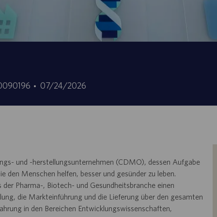
ID
Date
0090196
07/24/2026
’offre
de
d’emploi
publication
cklungs- und -herstellungsunternehmen (CDMO), dessen Aufgabe
, die den Menschen helfen, besser und gesünder zu leben.
us der Pharma-, Biotech- und Gesundheitsbranche einen
cklung, die Markteinführung und die Lieferung über den gesamten
fahrung in den Bereichen Entwicklungswissenschaften,