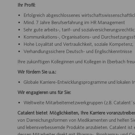
Ihr Profil:
Erfolgreich abgeschlossenes
wirtschaftswissenschaftli
Mind. 7 Jahre Berufserfahrung im HR Management
Sehr gute arbeits-, tarif- und
sozialversicherungsrechtli
Kommunikations-, Organisations- und Durchsetzungsst
Hohe Loyalität und Vertraulichkeit, soziale Kompetenz
Verhandlungssichere Deutsch- und Englischkenntnisse
Ihre zukünftigen Kolleginnen und Kollegen in Eberbach freu
Wir fördern Sie u.a.:
Globale Karriere-Entwicklungsprogramme und lokalen In
Wir engagieren uns für Sie:
Weltweite Mitarbeiternetzwerkgruppen (z.B. Catalent
Catalent bietet Möglichkeiten, Ihre Karriere voranzutreibe
von Darreichungsformen von Medikamenten und helfen Sie 
und lebensverbessernde Produkte anzubieten. Catalent is
dessen Mitarbeiter direkt mit Pharma-, Biopharma- und 