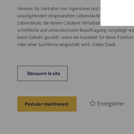
Hinweis für Vertreter von Agenturen und Personalberatung
unaufgefordert eingesandten Lebensläufe von Agenturen u
Lebensläufe, die einem Catalent-Mitarbeiter von einer Dri
schriftliche und unterzeichnete Beauftragung vorgelegt wer
keine Gebühr gezahlt, wenn ein Kandidat für diese Positio
oder einer Suchfirma eingestellt wird. Vielen Dank.
Découvrir le site
Enregistrer
Postuler maintenant