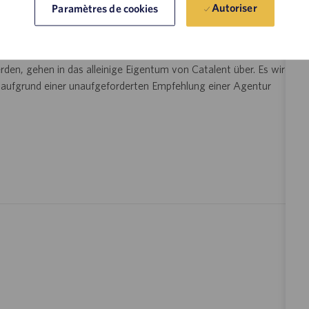
Autoriser
Paramètres de cookies
en Catalent Pharma Solutions (Catalent) akzeptiert keine
nd/oder Personalberatungen für diese Stellenausschreibung.
ttagentur und/oder einer Personalberatung ohne gültige
den, gehen in das alleinige Eigentum von Catalent über. Es wird
n aufgrund einer unaufgeforderten Empfehlung einer Agentur