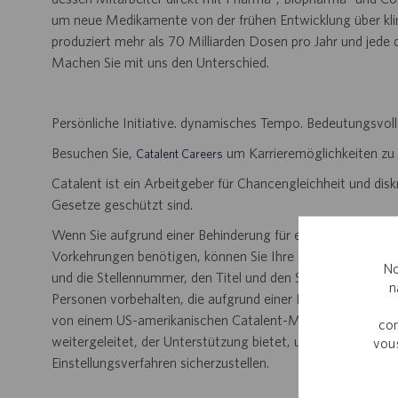
um neue Medikamente von der frühen Entwicklung über klini
produziert mehr als 70 Milliarden Dosen pro Jahr und jede
Machen Sie mit uns den Unterschied.
Persönliche Initiative. dynamisches Tempo. Bedeutungsvoll
Besuchen Sie,
um Karrieremöglichkeiten zu
Catalent Careers
Catalent ist ein Arbeitgeber für Chancengleichheit und disk
Gesetze geschützt sind.
Wenn Sie aufgrund einer Behinderung für einen Teil des B
Vorkehrungen benötigen, können Sie Ihre Anfrage per E-Ma
No
und die Stellennummer, den Titel und den Standort an
Disab
n
Personen vorbehalten, die aufgrund einer Behinderung ein
von einem US-amerikanischen Catalent-Mitarbeiter verarbei
com
weitergeleitet, der Unterstützung bietet, um eine angem
vous
Einstellungsverfahren sicherzustellen.