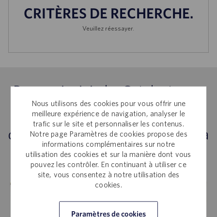
CRITÈRES DE RECHERCHE.
Veuillez réessayer.
Pourquoi rejoindre Catalent pour
Nous utilisons des cookies pour vous offrir une
développer votre carrière dans le
meilleure expérience de navigation, analyser le
trafic sur le site et personnaliser les contenus.
domaine de la qualité &amp; de la
Notre page Paramètres de cookies propose des
informations complémentaires sur notre
réglementation ?
utilisation des cookies et sur la manière dont vous
pouvez les contrôler. En continuant à utiliser ce
site, vous consentez à notre utilisation des
cookies.
Paramètres de cookies