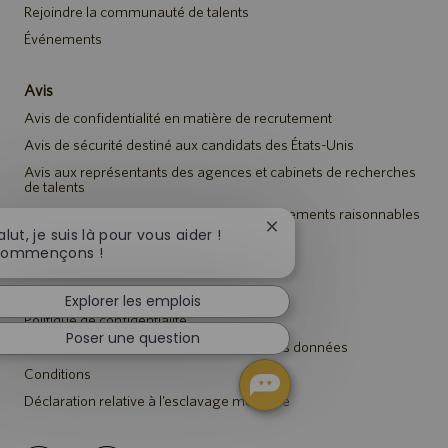
Rejoindre la communauté de talents
Événements
Avis
Avis de confidentialité en matière de recrutement
Avis de sécurité destiné aux candidats des États-Unis
Avis aux représentants des agences et cabinets de recherches
de talents
Avis à tous les candidats relatif aux arrangements raisonnables
Fermer
alut, je suis là pour vous aider !
la
ommençons !
Catalent.com
notification
du
Retour sur Catalent.com
Explorer les emplois
chatbot
Politique de confidentialité
Poser une question
Déclaration du cadre de confidentialité des données
Conditions
Déclaration relative à l’esclavage moderne