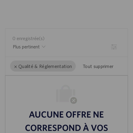
0
enregistrée(s)
Filtre
Tout supprimer
Qualité & Réglementation
the
No
results
result
are
found
updated
AUCUNE OFFRE NE
CORRESPOND À VOS