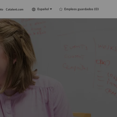
Language
Español
Empleos guardados
(0)
Español
nto
Catalent.com
selected