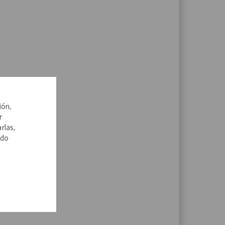
mos ocupar las vacantes
e paso en sus carreras.
ión,
r
rlas,
ndo
os de herramientas y recursos
arle a crecer y avanzar, tanto si
ascender dentro de un área de
cia como si quiere ampliar sus
pacidades profesionales.