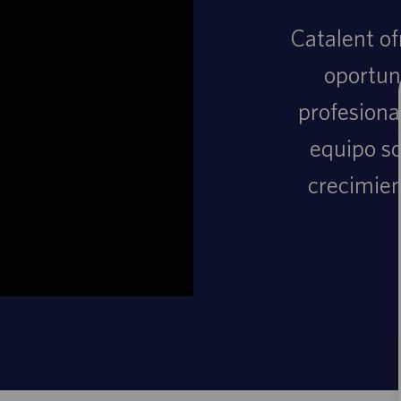
Catalent o
oportun
profesiona
equipo s
crecimien