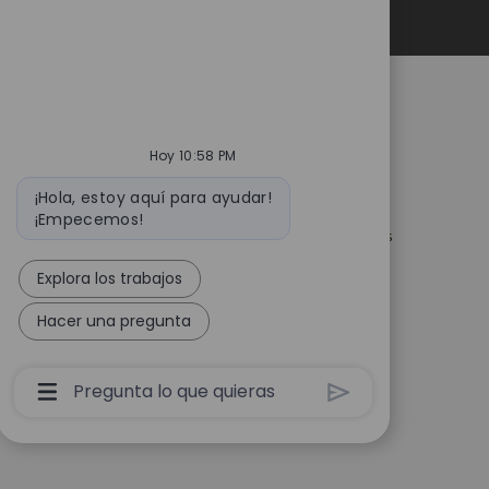
Datos personales
es
Catalent.com
Hoy 10:58 PM
acidad de selección
Volver a Catalent.com
Mensaje
Política de privacidad
¡Hola, estoy aquí para ayudar!
uridad para los
de
¡Empecemos!
Declaración del manejo de la
de empleo en EE. UU.
bot
privacidad de datos personales
esentantes de
Términos
empresas de
Explora los trabajos
 empleo
Declaración de esclavitud
moderna
justes para todos los
Hacer una pregunta
de empleo
Cuadro
De
Entrada
De
Usuario
De
Chatbot