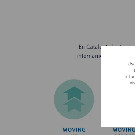
En Catalent alentamos 
internamente con perso
Usa
info
vi