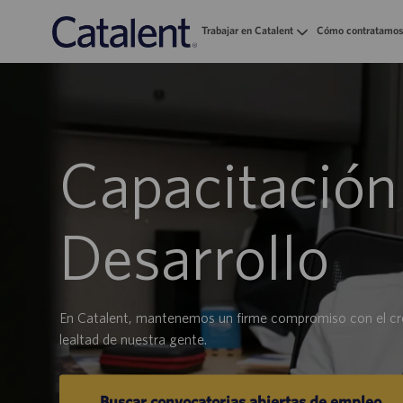
Trabajar en Catalent
Cómo contratamos
-
Capacitación
Desarrollo
En Catalent, mantenemos un firme compromiso con el crec
lealtad de nuestra gente.
Buscar convocatorias abiertas de empleo