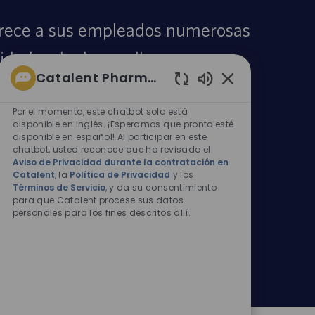
frece a sus empleados numerosas
idades de desarrollo y avance
Catalent Pharma Solutions
l. Consulte la opinión de nuestro
Sonidos
de
Por el momento, este chatbot solo está
obre cómo Catalent fomenta su
chatbot
disponible en inglés. ¡Esperamos que pronto esté
disponible en español! Al participar en este
habilitados
to, tanto a nivel personal como
chatbot, usted reconoce que ha revisado el
Aviso de Privacidad durante la contratación en
profesional.
Catalent
, la
Política de Privacidad
y los
Términos de Servicio
, y da su consentimiento
para que Catalent procese sus datos
personales para los fines descritos allí.