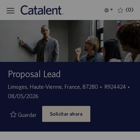
Skip to main content
(0)
Language
Español
selected
-
Proposal Lead
Ubicación
ID
Fec
Limoges, Haute-Vienne, France, 87280
R924424
de
de
08/05/2026
empleo
pub
Solicitar ahora
Guardar