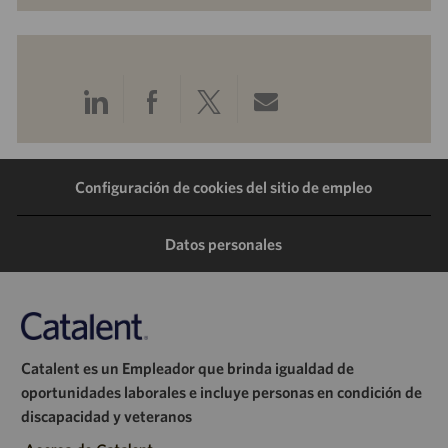
Compartir
Compartir
Compartir
Compartir
a
a
a
por
Configuración de cookies del sitio de empleo
través
través
través
correo
de
de
de
electrónico
Datos personales
LinkedIn
Facebook
Twitter
Catalent es un Empleador que brinda igualdad de
oportunidades laborales e incluye personas en condición de
discapacidad y veteranos