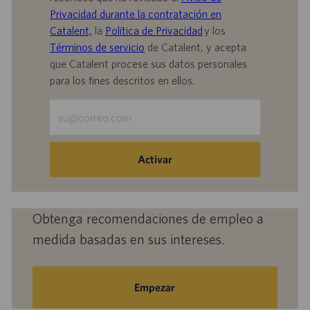
Privacidad durante la contratación en
Catalent,
la
Política de Privacidad
y los
Términos de servicio
de Catalent, y acepta
que Catalent procese sus datos personales
para los fines descritos en ellos.
Escriba
la
dirección
de
Activar
correo
electrónico
(obligatorio)
Obtenga recomendaciones de empleo a
medida basadas en sus intereses.
Empezar