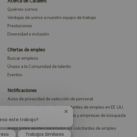
Acerca de Catalent
Quiénes somos
Ventajas de unirse a nuestro equipo de trabajo
Prestaciones
Diversidad e inclusión
Ofertas de empleo
Buscar empleos
Únase a la Comunidad de talento
Eventos
Notificaciones
Aviso de privacidad de selección de personal
Aviso de seguridad para los solicitantes de empleo en EE. UU.
Cerrar
Aviso a representantes de agencias y empresas de búsqueda
notificación
esa este trabajo?
de empleo
de
Aviso sobre ajustes para todos los solicitantes de empleo
chatbot
resa
Trabajos Similares