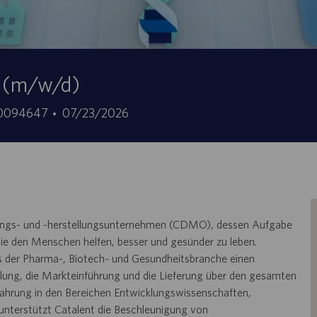
t (m/w/d)
ID
Fecha
0094647
07/23/2026
de
de
empleo
publicación
cklungs- und -herstellungsunternehmen (CDMO), dessen Aufgabe
, die den Menschen helfen, besser und gesünder zu leben.
us der Pharma-, Biotech- und Gesundheitsbranche einen
cklung, die Markteinführung und die Lieferung über den gesamten
fahrung in den Bereichen Entwicklungswissenschaften,
unterstützt Catalent die Beschleunigung von