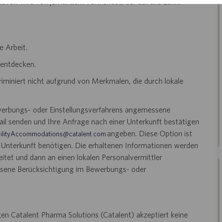
 davon wird von jemandem verwendet, der auf uns zählt.
e Arbeit.
 entdecken.
riminiert nicht aufgrund von Merkmalen, die durch lokale
ewerbungs- oder Einstellungsverfahrens angemessene
il senden und Ihre Anfrage nach einer Unterkunft bestätigen
angeben. Diese Option ist
ilityAccommodations@catalent.com
e Unterkunft benötigen. Die erhaltenen Informationen werden
tet und dann an einen lokalen Personalvermittler
essene Berücksichtigung im Bewerbungs- oder
en Catalent Pharma Solutions (Catalent) akzeptiert keine