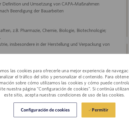
der Definition und Umsetzung von CAPA‑Maßnahmen
nach Beendigung der Bauarbeiten
ften, z.B. Pharmazie, Chemie, Biologie, Biotechnologie;
.
trie, insbesondere in der Herstellung und Verpackung von
gebnisorientierter und selbstständiger Arbeitsstil
chichtsysteme
mos las cookies para ofrecerle una mejor experiencia de navegac
e hohes Durchsetzungsvermögen
analizar el tráfico del sitio y personalizar el contenido. Para obtene
chem Dokumentenmanagement
rmación sobre cómo utilizamos las cookies y cómo puede controla
 und Schrift
site nuestra página "Configuración de cookies". Si continúa utiliza
este sitio, acepta nuestras condiciones de uso de las cookies.
n!
Werden Sie Teil des globalen Marktführers in der Entwicklung
uns, Patienten auf der ganzen Welt über 7.000 lebensrettende
t ein spannendes und wachsendes internationales Unternehmen,
Permitir
Configuración de cookies
Consumer-Health-Unternehmen jeder Größe zusammenarbeiten,
sche Studien bis hin zur Marktreife zuentwickeln. Catalent