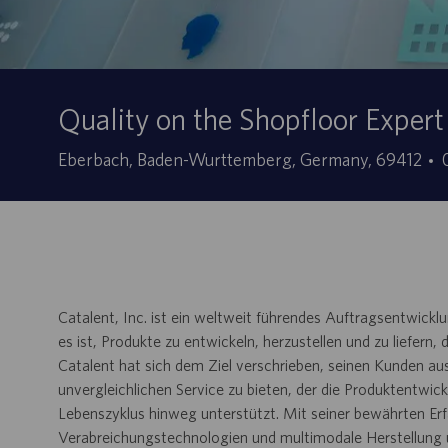
Quality on the Shopfloor Exper
Ubicación
Eberbach, Baden-Wurttemberg, Germany, 69412
Catalent, Inc. ist ein weltweit führendes Auftragsentwi
es ist, Produkte zu entwickeln, herzustellen und zu liefern
Catalent hat sich dem Ziel verschrieben, seinen Kunden a
unvergleichlichen Service zu bieten, der die Produktentwi
Lebenszyklus hinweg unterstützt. Mit seiner bewährten Er
Verabreichungstechnologien und multimodale Herstellung 