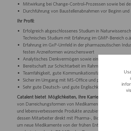
Mitwirkung bei Change-Control‑Prozessen sowie bei 
Durchführung von Baustellenabnahmen vor Beginn und 
Ihr Profil:
Erfolgreich abgeschlossenes Studium in Naturwissenscha
Technisches Studium mit Erfahrung im GMP-Bereich o.ä
Erfahrung im GxP-Umfeld in der pharmazeutischen Indus
festen Arzneiformen wünschenswert
Analytisches Denkvermögen sowie ein zielgerichteter, er
Bereitschaft zur Schichtarbeit im Rahmen flexibler 3-S
Usa
Teamfähigkeit, gute Kommunikationsfähigkeiten sowi
Sicher im Umgang mit MS-Office und pharmazeutis
info
Sehr gute Deutsch- und gute Englischkenntnisse in Wort
vi
Catalent bietet Möglichkeiten, Ihre Karriere voranzutreibe
von Darreichungsformen von Medikamenten und helfen Sie 
und lebensverbessernde Produkte anzubieten. Catalent is
dessen Mitarbeiter direkt mit Pharma-, Biopharma- und 
um neue Medikamente von der frühen Entwicklung über klini