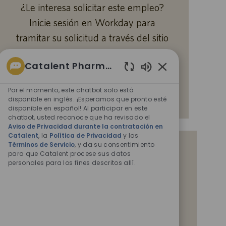
¿Le interesa solicitar este empleo?
Inicie sesión en Workday para
tramitar su solicitud a través del sitio
de empleo interno.
Catalent Pharma Solutions
Sonidos
Más información
de
Por el momento, este chatbot solo está
chatbot
disponible en inglés. ¡Esperamos que pronto esté
disponible en español! Al participar en este
habilitados
chatbot, usted reconoce que ha revisado el
Aviso de Privacidad durante la contratación en
Catalent
, la
Política de Privacidad
y los
Términos de Servicio
, y da su consentimiento
Reciba notificaciones de empleos
para que Catalent procese sus datos
similares
personales para los fines descritos allí.
Al enviar su CV o responder las preguntas,
reconoce que ha revisado el
Aviso de Privacidad
durante la contratación en Catalent,
la
Política de
Privacidad
y los
Términos de servicio
de Catalent, y