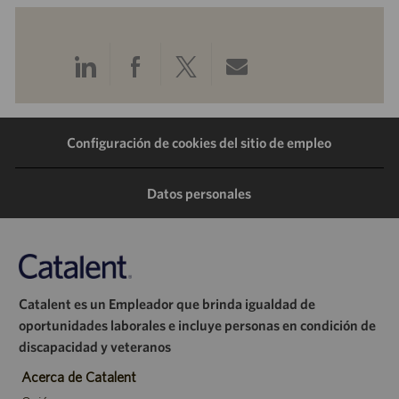
Compartir
Compartir
Compartir
Compartir
a
a
a
por
Configuración de cookies del sitio de empleo
través
través
través
correo
de
de
de
electrónico
Datos personales
LinkedIn
Facebook
Twitter
Catalent es un Empleador que brinda igualdad de
oportunidades laborales e incluye personas en condición de
discapacidad y veteranos
Acerca de Catalent