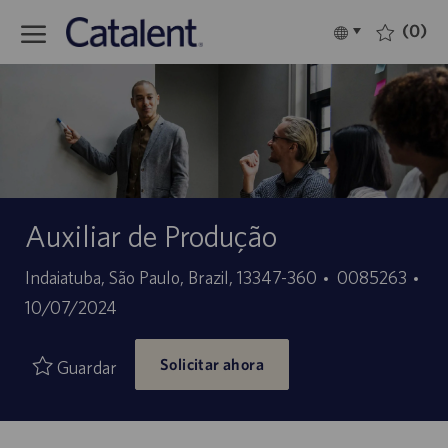
Skip to main content
(0)
Language
Español
selected
-
Auxiliar de Produção
Ubicación
ID
Indaiatuba, São Paulo, Brazil, 13347-360
0085263
Fecha
de
10/07/2024
de
empleo
Solicitar ahora
publicación
Guardar