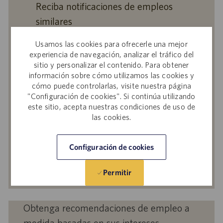
Reciba notificaciones de empleos
similares
Al enviar su CV o responder las preguntas,
Usamos las cookies para ofrecerle una mejor
reconoce que ha revisado el
Aviso de
experiencia de navegación, analizar el tráfico del
Privacidad durante la contratación en
sitio y personalizar el contenido. Para obtener
Catalent,
la
Política de Privacidad
y los
información sobre cómo utilizamos las cookies y
Términos de servicio
de Catalent, y acepta
cómo puede controlarlas, visite nuestra página
"Configuración de cookies". Si continúa utilizando
que Catalent procese sus datos personales
este sitio, acepta nuestras condiciones de uso de
para los fines descritos en ellos.
las cookies.
Escriba
la
Configuración de cookies
dirección
de
Activar
Permitir
correo
electrónico
(obligatorio)
Obtenga recomendaciones de empleo a
medida basadas en sus intereses.