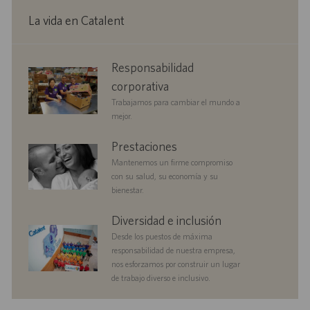
i
b
m
a
La vida en Catalent
ó
l
p
d
n
i
l
e
c
e
p
corporate
Responsabilidad
a
o
u
responsibility
c
b
corporativa
i
l
Trabajamos para cambiar el mundo a
ó
i
mejor.
n
c
a
benefits
Prestaciones
c
Mantenemos un firme compromiso
i
con su salud, su economía y su
ó
bienestar.
n
diversityandinclusion
Diversidad e inclusión
Desde los puestos de máxima
responsabilidad de nuestra empresa,
nos esforzamos por construir un lugar
de trabajo diverso e inclusivo.