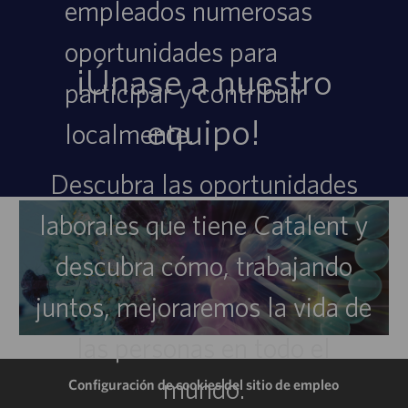
empleados numerosas
oportunidades para
¡Únase a nuestro
participar y contribuir
equipo!
localmente.
Descubra las oportunidades
laborales que tiene Catalent y
descubra cómo, trabajando
juntos, mejoraremos la vida de
las personas en todo el
mundo.
Configuración de cookies del sitio de empleo