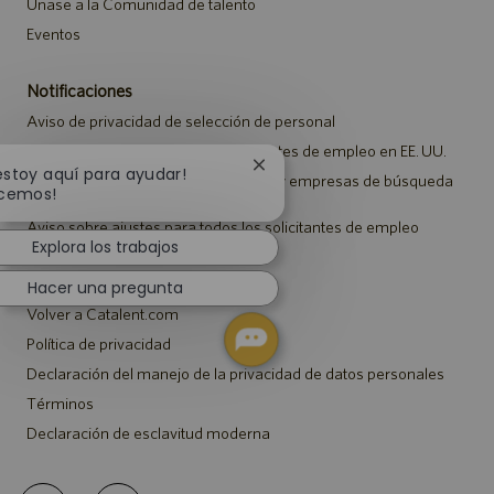
Únase a la Comunidad de talento
Eventos
Notificaciones
Aviso de privacidad de selección de personal
Aviso de seguridad para los solicitantes de empleo en EE. UU.
Cerrar
 estoy aquí para ayudar!
Aviso a representantes de agencias y empresas de búsqueda
notificación
cemos!
de empleo
de
Aviso sobre ajustes para todos los solicitantes de empleo
chatbot
Explora los trabajos
Catalent.com
Hacer una pregunta
Volver a Catalent.com
Política de privacidad
Declaración del manejo de la privacidad de datos personales
Términos
Declaración de esclavitud moderna