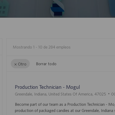
Mostrando
1
-
10
de
284
empleos
Borrar todo
Otro
the
No
results
result
Production Technician - Mogul
are
found
updated
U
I
Greendale, Indiana, United States Of America, 47025
0
B
D
Become part of our team as a Production Technician - Mog
I
D
production of packaged candies at our Greendale, Indiana s
C
E