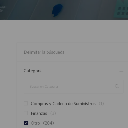
Delimitar la búsqueda
Categoría
Buscar
en
Categoría
E
Compras y Cadena de Suministros
(
1
)
M
E
Finanzas
(
3
)
P
M
E
Otro
(
284
)
L
P