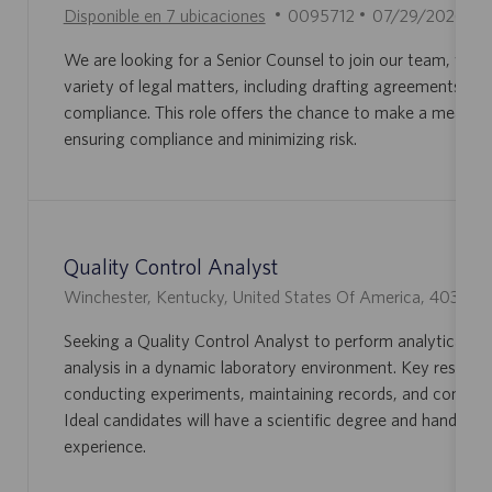
I
F
Disponible en 7 ubicaciones
0095712
07/29/2026
D
E
We are looking for a Senior Counsel to join our team, wher
D
C
variety of legal matters, including drafting agreements and
E
H
compliance. This role offers the chance to make a meaning
E
A
ensuring compliance and minimizing risk.
M
D
P
E
L
P
E
U
O
B
Quality Control Analyst
L
U
Winchester, Kentucky, United States Of America, 40391
I
B
C
Seeking a Quality Control Analyst to perform analytical te
I
A
analysis in a dynamic laboratory environment. Key responsib
C
C
conducting experiments, maintaining records, and communi
A
I
Ideal candidates will have a scientific degree and hands-on
C
Ó
experience.
I
N
Ó