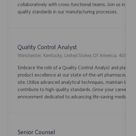
collaboratively with cross-functional teams. Join us in main
C
M
quality standards in our manufacturing processes.
I
P
Ó
L
N
E
O
Quality Control Analyst
U
Winchester, Kentucky, United States Of America, 40391
B
Embrace the role of a Quality Control Analyst and play a vit
I
product excellence at our state-of-the-art pharmaceutica
C
site. Utilize advanced analytical techniques, maintain lab sa
A
contribute to high-quality standards. Grow your career in 
C
environment dedicated to advancing life-saving medicines.
I
Ó
N
Senior Counsel