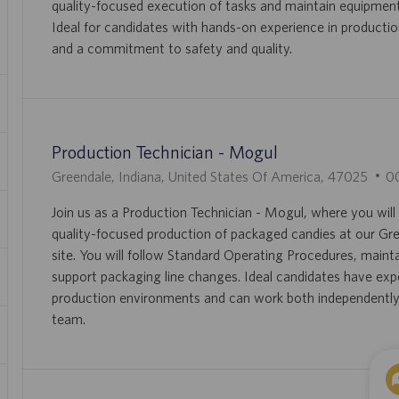
quality-focused execution of tasks and maintain equipment
A
E
Ideal for candidates with hands-on experience in producti
C
M
and a commitment to safety and quality.
I
P
Ó
L
N
E
O
Production Technician - Mogul
U
I
Greendale, Indiana, United States Of America, 47025
0
B
D
Join us as a Production Technician - Mogul, where you will
I
D
quality-focused production of packaged candies at our Gre
C
E
site. You will follow Standard Operating Procedures, maint
A
E
support packaging line changes. Ideal candidates have exp
C
M
production environments and can work both independently 
I
P
team.
Ó
L
N
E
O