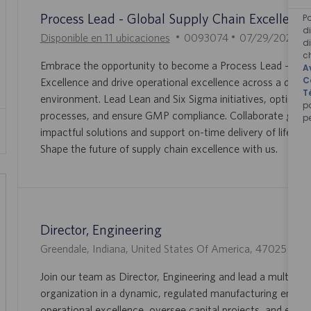
Process Lead - Global Supply Chain Excellence
P
d
I
F
Disponible en 11 ubicaciones
0093074
07/29/2026
d
D
E
c
Embrace the opportunity to become a Process Lead - Glob
A
D
C
C
Excellence and drive operational excellence across a dynam
E
H
T
environment. Lead Lean and Six Sigma initiatives, optimize
E
A
p
processes, and ensure GMP compliance. Collaborate globall
p
M
D
impactful solutions and support on-time delivery of life-sa
P
E
Shape the future of supply chain excellence with us.
L
P
E
U
O
B
L
I
Director, Engineering
C
U
I
Greendale, Indiana, United States Of America, 47025
0
A
B
D
C
Join our team as Director, Engineering and lead a multidisci
I
D
I
organization in a dynamic, regulated manufacturing envir
C
E
Ó
operational excellence, oversee capital projects, and ensu