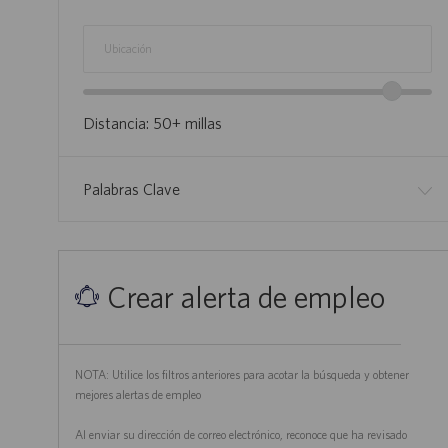
Ubicación
Control
deslizante
Distancia:
50+
millas
de
alcance
de
Palabras Clave
ubicación
Crear alerta de empleo
NOTA: Utilice los filtros anteriores para acotar la búsqueda y obtener
mejores alertas de empleo
Al enviar su dirección de correo electrónico, reconoce que ha revisado