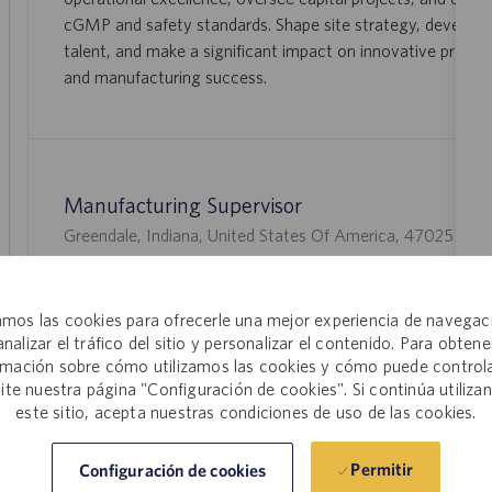
A
E
N
cGMP and safety standards. Shape site strategy, develop 
C
M
talent, and make a significant impact on innovative produ
I
P
and manufacturing success.
Ó
L
N
E
O
Manufacturing Supervisor
U
I
Greendale, Indiana, United States Of America, 47025
0
B
D
We are expanding our team: As a Manufacturing Supervisor,
I
D
and direct a production crew to maintain quality and produ
C
E
mos las cookies para ofrecerle una mejor experiencia de navegac
Oversee safety, drive continuous improvement, and suppor
A
E
analizar el tráfico del sitio y personalizar el contenido. Para obtene
excellence. Ideal candidates bring leadership experience in
C
M
rmación sobre cómo utilizamos las cookies y cómo puede controla
manufacturing and strong analytical skills.
site nuestra página "Configuración de cookies". Si continúa utiliza
I
P
este sitio, acepta nuestras condiciones de uso de las cookies.
Ó
L
N
E
Permitir
Configuración de cookies
O