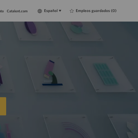
Language
Español
Empleos guardados
(0)
Español
nto
Catalent.com
selected