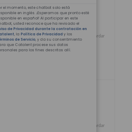
Sonidos
I
de
or el momento, este chatbot solo está
C
chatbot
isponible en inglés. ¡Esperamos que pronto esté
A
isponible en español! Al participar en este
habilitados
hatbot, usted reconoce que ha revisado el
C
al Supply Chain
viso de Privacidad durante la contratación en
I
atalent
, la
Política de Privacidad
y los
ic, client-focused
Guardar Proce
Guardar
Ó
érminos de Servicio
, y da su consentimiento
 supply chain
ara que Catalent procese sus datos
N
y to deliver
ersonales para los fines descritos allí.
ving products.
F
094772
07/24/2026
E
plinary
C
onment. Drive
Guardar Direc
Guardar
H
re compliance with