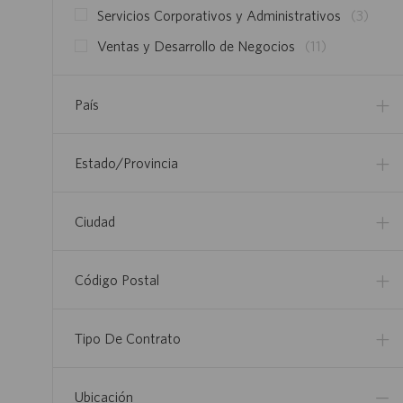
M
E
E
Servicios Corporativos y Administrativos
(
3
)
L
P
O
M
E
E
Ventas y Desarrollo de Negocios
(
11
)
L
P
O
M
E
L
S
P
O
E
País
L
S
O
E
S
O
Estado/provincia
S
Ciudad
Código Postal
Tipo De Contrato
Ubicación