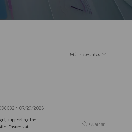
Ordenar por
F
096032
07/29/2026
E
ul, supporting the
C
Guardar Prod
Guardar
ite. Ensure safe,
H