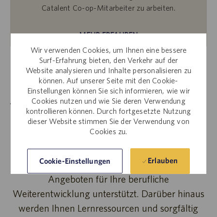
Catalent Co-op-Mitarbeiter zu arbeiten.
MEHR ERFAHREN
Wir verwenden Cookies, um Ihnen eine bessere
Surf-Erfahrung bieten, den Verkehr auf der
Website analysieren und Inhalte personalisieren zu
können. Auf unserer Seite mit den Cookie-
Angebote für Berufseinsteiger
Einstellungen können Sie sich informieren, wie wir
Cookies nutzen und wie Sie deren Verwendung
Wenn Sie Berufseinsteiger sind und Ihre Karriere
kontrollieren können. Durch fortgesetzte Nutzung
zielbewusst in Angriff nehmen wollen, dann ist
dieser Website stimmen Sie der Verwendung von
Cookies zu.
Catalent der richtige Ort für Sie. Wenn Sie Ihre
Karriere bei Catalent starten, werden Sie mit
Erlauben
Cookie-Einstellungen
motivierenden Führungsaufgaben und
Angeboten für Ihre berufliche
Weiterentwicklung unterstützt. Darüber hinaus
werden Ihnen Lernressourcen und sorgfältig