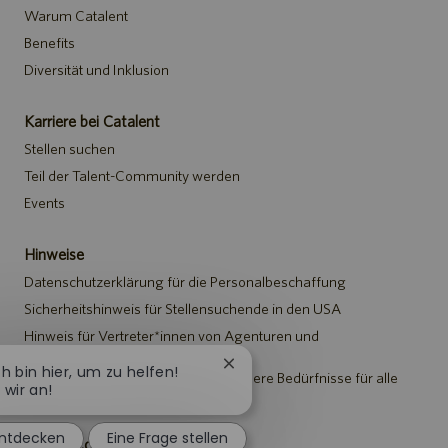
Warum Catalent
Benefits
Diversität und Inklusion
Karriere bei Catalent
Stellen suchen
Teil der Talent-Community werden
Events
Hinweise
Datenschutzerklärung für die Personalbeschaffung
Sicherheitshinweis für Stellensuchende in den USA
Hinweis für Vertreter*innen von Agenturen und
Personalvermittlungen
Chatbot-
ich bin hier, um zu helfen!
Hinweis zu Anpassungen an besondere Bedürfnisse für alle
Benachrichtigung
wir an!
Stellensuchenden
schließen
entdecken
Eine Frage stellen
Catalent.com