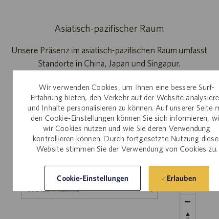
Asiatisch-pazifischer Raum
Unsere Präsenz im asiatisch-pazifischen Raum umfasst
Standorte in China, Japan und Singapur.
Offene Stellen durchsuchen
Wir verwenden Cookies, um Ihnen eine bessere Surf-
im asiatisch-pazifischen Raum
Erfahrung bieten, den Verkehr auf der Website analysier
und Inhalte personalisieren zu können. Auf unserer Seite 
den Cookie-Einstellungen können Sie sich informieren, w
Standort mit einem virtuellen Rundgang
wir Cookies nutzen und wie Sie deren Verwendung
erkunden
kontrollieren können. Durch fortgesetzte Nutzung diese
Website stimmen Sie der Verwendung von Cookies zu.
Erlauben
Cookie-Einstellungen