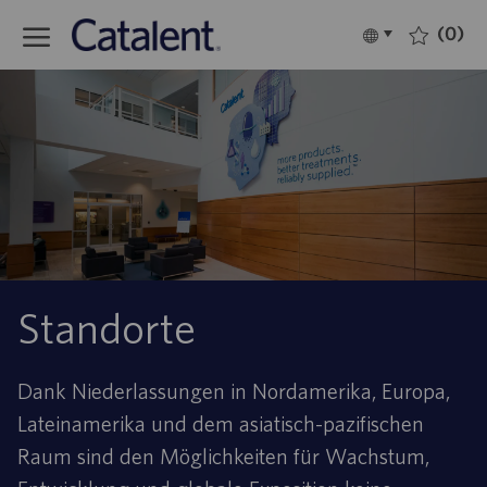
Skip to main content
(0)
Language
Deutsch
selected
-
Standorte
Dank Niederlassungen in Nordamerika, Europa,
Lateinamerika und dem asiatisch-pazifischen
Raum sind den Möglichkeiten für Wachstum,