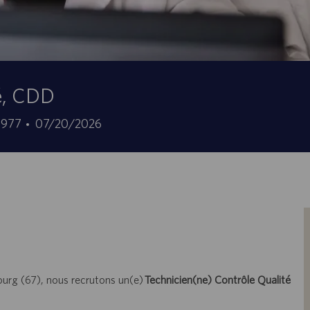
té, CDD
en-
Angebotsdatum
4977
07/20/2026
ourg (67), nous recrutons un(e)
Technicien(ne) Contrôle Qualité