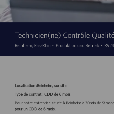
Technicien(ne) Contrôle Quali
Kategorie
Stell
Beinheim, Bas-Rhin
Produktion und Betrieb
R92
ID
Localisation :Beinheim, sur site
Type de contrat : CDD de 6 mois
Pour notre entreprise située à Beinheim à 30min de Strasb
pour un CDD de 6 mois.