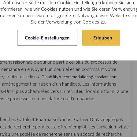
Auf unserer Seite mit den Cookie-Einstellungen können Sie sich
 différence.
informieren, wie wir Cookies nutzen und wie Sie deren Verwendun
rollieren können. Durch fortgesetzte Nutzung dieser Website st
Sie der Verwendung von Cookies zu.
atif.
rière.
Erlauben
Cookie-Einstellungen
s et ne fait aucune discrimination sur la base d'une
ement raisonnable pour une partie ou plus du processus de
demande en envoyant un courriel et en confirmant votre
le titre et le lieu à
.
DisabilityAccommodations@catalent.com
n aménagement en raison d'un handicap. Les informations
s-Unis, puis acheminées vers un recruteur local qui fournira une
ans le processus de candidature ou d'embauche.
herche : Catalent Pharma Solutions (Catalent) n'accepte pas
nets de recherche pour cette offre d'emploi. Les curriculum vitae
et/ou une société de recherche sans un accord de recherche