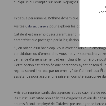
quelqu'un qui compte sur nous. Rejoignez-nous pour faire la
kont
Initiative personnelle. Rythme dynamique. Un travail signific
Visitez
pour explorer les opportunités de car
Catalent Careers
Catalent est un employeur garantissant l'égalité des chance
caractéristique protégée par la législation locale.
Si, en raison d’un handicap, vous avez besoin d'un aménag
candidature ou d'embauche, vous pouvez soumettre votre 
demande d'aménagement et en incluant le numéro de poste, 
Cette option est réservée aux personnes ayant besoin d'u
reçues seront traitées par un employé de Catalent aux État
assistance pour assurer une prise en compte appropriée d
Avis aux représentants des agences et des cabinets de rec
les curriculum vitae non sollicités d'agences et/ou de cabi
soumis à tout employé de Catalent par une agence tierce 