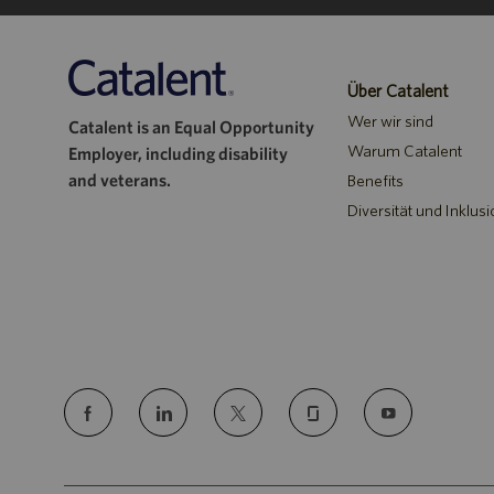
Über Catalent
Wer wir sind
Catalent is an Equal Opportunity
Warum Catalent
Employer, including disability
and veterans.
Benefits
Diversität und Inklusi
follow
us