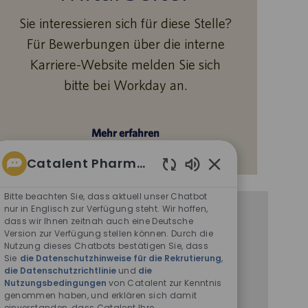
Sie interessieren sich für diese Stelle?
Für Bewerbungen über die interne
Karriere-Website melden Sie sich
bitte bei Workday an.
Mehr erfahren
Catalent Pharma Solutions
Aktivierte
Chatbot-
Bitte beachten Sie, dass aktuell unser Chatbot
Sounds
nur in Englisch zur Verfügung steht. Wir hoffen,
Benachrichtigung bei ähnlichen
dass wir Ihnen zeitnah auch eine Deutsche
Version zur Verfügung stellen können. Durch die
Stellenangeboten
Nutzung dieses Chatbots bestätigen Sie, dass
Durch Übermittlung Ihrer E-Mail-Adresse
Sie
die Datenschutzhinweise für die Rekrutierung
,
die Datenschutzrichtlinie
und
die
bestätigen Sie, dass Sie die
Datenschutzerklärung
Nutzungsbedingungen
von Catalent zur Kenntnis
für die Personalbeschaffung
,
genommen haben, und erklären sich damit
die
Datenschutzrichtlinie
und
einverstanden, dass Catalent Ihre