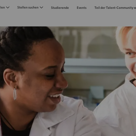
Skip to main content
llen
Stellen suchen
Studierende
Events
Teil der Talent-Community 