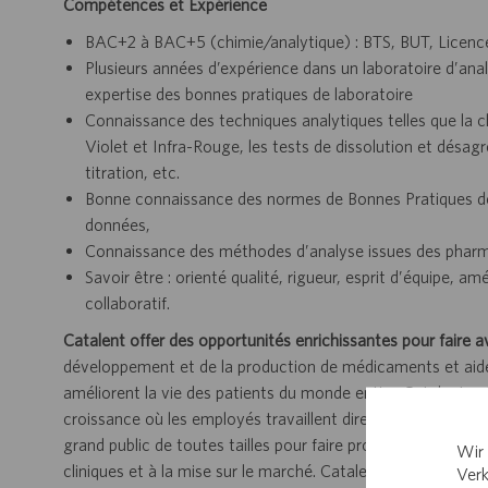
Compétences et Expérience
BAC+2 à BAC+5 (chimie/analytique) : BTS, BUT, Licence
Plusieurs années d’expérience dans un laboratoire d’ana
expertise des bonnes pratiques de laboratoire
Connaissance des techniques analytiques telles que la
Violet et Infra-Rouge, les tests de dissolution et désag
titration, etc.
Bonne connaissance des normes de Bonnes Pratiques de 
données,
Connaissance des méthodes d’analyse issues des pharm
Savoir être : orienté qualité, rigueur, esprit d’équipe, 
collaboratif.
Catalent offer des opportunités enrichissantes pour faire a
développement et de la production de médicaments et aide
améliorent la vie des patients du monde entier. Catalent es
croissance où les employés travaillent directement avec 
grand public de toutes tailles pour faire progresser de 
Wir 
cliniques et à la mise sur le marché. Catalent produit plus d
Verk