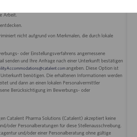
e Arbeit.
 entdecken.
riminiert nicht aufgrund von Merkmalen, die durch lokale
ewerbungs- oder Einstellungsverfahrens angemessene
il senden und Ihre Anfrage nach einer Unterkunft bestätigen
angeben. Diese Option ist
ilityAccommodations@catalent.com
e Unterkunft benötigen. Die erhaltenen Informationen werden
tet und dann an einen lokalen Personalvermittler
essene Berücksichtigung im Bewerbungs- oder
en Catalent Pharma Solutions (Catalent) akzeptiert keine
nd/oder Personalberatungen für diese Stellenausschreibung.
ttagentur und/oder einer Personalberatung ohne gültige