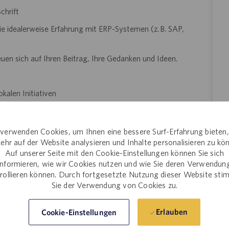
chrift
e idealerweise Erfahrung mit ERP-Systemen (z. B. SAP,
euen sich auf Ihren Beitrag, Ihre Gedanken und Ideen.
kalen Initiativen
z.B. Catalent´s Frauen Netzwerk oder LGBTQ Netzwerk)
verwenden Cookies, um Ihnen eine bessere Surf-Erfahrung bieten
ehr auf der Website analysieren und Inhalte personalisieren zu kö
n!
Werden Sie Teil des globalen Marktführers in der Entwicklung
Auf unserer Seite mit den Cookie-Einstellungen können Sie sich
uns, Patienten auf der ganzen Welt über 7.000 lebensrettende
informieren, wie wir Cookies nutzen und wie Sie deren Verwendun
t ein spannendes und wachsendes internationales Unternehmen,
rollieren können. Durch fortgesetzte Nutzung dieser Website st
Consumer-Health-Unternehmen jeder Größe zusammenarbeiten,
Sie der Verwendung von Cookies zu.
sche Studien bis hin zur Marktreife zuentwickeln. Catalent
 davon wird von jemandem verwendet, der auf uns zählt.
Erlauben
Cookie-Einstellungen