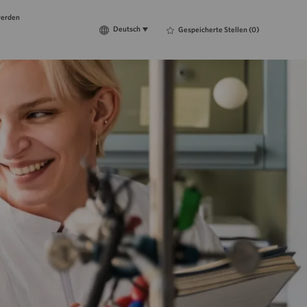
werden
Language
Deutsch
Deutsch
Gespeicherte Stellen
(0)
selected