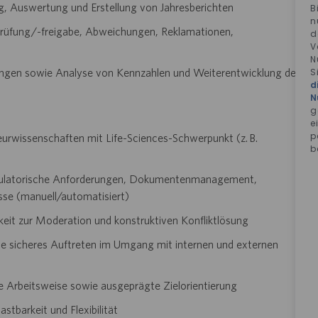
, Auswertung und Erstellung von Jahresberichten
B
n
üfung/-freigabe, Abweichungen, Reklamationen,
d
V
N
S
lungen sowie Analyse von Kennzahlen und Weiterentwicklung der
d
N
g
e
p
urwissenschaften mit Life-Sciences-Schwerpunkt (z. B.
b
egulatorische Anforderungen, Dokumentenmanagement,
sse (manuell/automatisiert)
eit zur Moderation und konstruktiven Konfliktlösung
e sicheres Auftreten im Umgang mit internen und externen
ge Arbeitsweise sowie ausgeprägte Zielorientierung
tbarkeit und Flexibilität