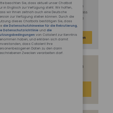
Chatbot-
itte beachten Sie, dass aktuell unser Chatbot
d
ie
Nutzungsbedingungen
von Catalent gelesen
Sounds
ur in Englisch zur Verfügung steht. Wir hoffen,
haben und sich damit einverstanden erklären, dass
ass wir Ihnen zeitnah auch eine Deutsche
ersion zur Verfügung stellen können. Durch die
Catalent Ihre personenbezogenen Daten für die
utzung dieses Chatbots bestätigen Sie, dass
darin beschriebenen Zwecke verarbeitet.
ie
die Datenschutzhinweise für die Rekrutierung
,
ie Datenschutzrichtlinie
und
die
E-
utzungsbedingungen
von Catalent zur Kenntnis
Aktivieren
enommen haben, und erklären sich damit
Mail-
inverstanden, dass Catalent Ihre
Adresse
ersonenbezogenen Daten zu den darin
eingeben
eschriebenen Zwecken verarbeiten darf.
(Obligatorisch)
Erhalten Sie auf Basis Ihrer Interessen
passgenaue Stellenempfehlungen.
Los geht‘s.