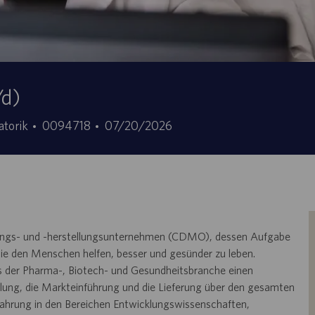
/d)
Stellen-
Angebotsdatum
atorik
0094718
07/20/2026
ID
cklungs- und -herstellungsunternehmen (CDMO), dessen Aufgabe
, die den Menschen helfen, besser und gesünder zu leben.
us der Pharma-, Biotech- und Gesundheitsbranche einen
cklung, die Markteinführung und die Lieferung über den gesamten
fahrung in den Bereichen Entwicklungswissenschaften,