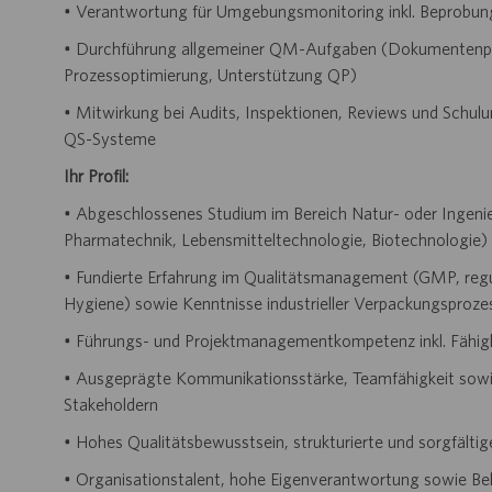
• Verantwortung für Umgebungsmonitoring inkl. Beprobung
• Durchführung allgemeiner QM-Aufgaben (Dokumentenpr
Prozessoptimierung, Unterstützung QP)
• Mitwirkung bei Audits, Inspektionen, Reviews und Schu
QS-Systeme
Ihr Profil:
• Abgeschlossenes Studium im Bereich Natur- oder Ingenie
Pharmatechnik, Lebensmitteltechnologie, Biotechnologie)
• Fundierte Erfahrung im Qualitätsmanagement (GMP, r
Hygiene) sowie Kenntnisse industrieller Verpackungsproze
• Führungs- und Projektmanagementkompetenz inkl. Fähigk
• Ausgeprägte Kommunikationsstärke, Teamfähigkeit sowi
Stakeholdern
• Hohes Qualitätsbewusstsein, strukturierte und sorgfälti
• Organisationstalent, hohe Eigenverantwortung sowie Belas