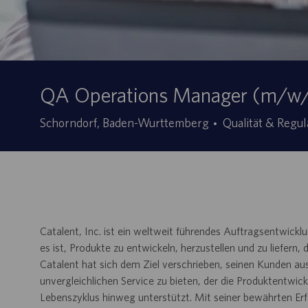
QA Operations Manager (m/w
Kategorie
Schorndorf, Baden-Wurttemberg
Qualität & Regul
Catalent, Inc. ist ein weltweit führendes Auftragsentwi
es ist, Produkte zu entwickeln, herzustellen und zu liefern
Catalent hat sich dem Ziel verschrieben, seinen Kunden a
unvergleichlichen Service zu bieten, der die Produktentwi
Lebenszyklus hinweg unterstützt. Mit seiner bewährten Er