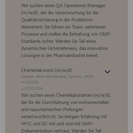
n
e
n
Wir suchen einen QA Operations Manager
d
l
g
(m/w/d), der die Verantwortung für die
o
l
e
Qualitätssicherung in der Produktion
r
e
b
übernimmt. Sie führen ein Team, optimieren
t
n
o
Prozesse und stellen die Einhaltung von GMP-
-
t
I
s
Standards sicher. Werden Sie Teil eines
D
d
dynamischen Unternehmens, das innovative
a
Lösungen in der Pharmaindustrie bietet.
t
u
Chemielaborant (m/w/d)
m
S
Eberbach, Baden-Wurttemberg, Germany, 69412
t
S
0093735
a
t
A
07/31/2026
n
e
n
Wir suchen einen Chemielaboranten (m/w/d),
d
l
g
der für die Durchführung von instrumentellen
o
l
e
und nasschemischen Prüfungen
r
e
b
verantwortlich ist. Sie bringen Erfahrung mit
t
n
o
HPLC und GC mit und sind mit GMP-
-
t
I
s
Dokumentation vertraut. Werden Sie Teil