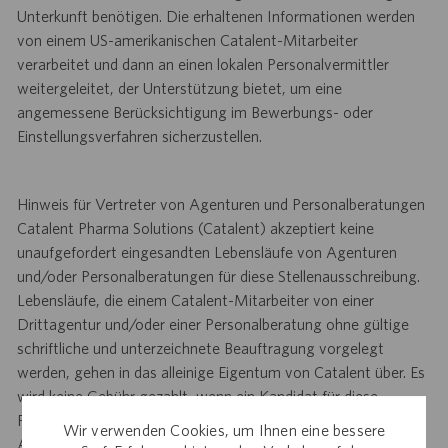
Unterkunft benötigen. Die erhaltenen Informationen werden
von einem US-amerikanischen Catalent-Mitarbeiter
verarbeitet und dann an einen lokalen Personalvermittler
weitergeleitet, der Unterstützung bietet, um eine
angemessene Berücksichtigung im Bewerbungs- oder
Einstellungsverfahren sicherzustellen.
Hinweis für Vertreter von Agenturen und Personalberatungen
Catalent Pharma Solutions (Catalent) akzeptiert keine
unaufgefordert eingesandten Lebensläufe von Agenturen
und/oder Personalberatungen für diese Stellenausschreibung.
Lebensläufe, die einem Catalent-Mitarbeiter von einer
Drittagentur und/oder einer Personalberatung ohne gültige
schriftliche und unterzeichnete Beauftragung vorgelegt
werden, gehen in das alleinige Eigentum von Catalent über. Es
wird keine Gebühr gezahlt, wenn ein Kandidat für diese
Position aufgrund einer unaufgeforderten Empfehlung einer
Wir verwenden Cookies, um Ihnen eine bessere
Agentur oder einer Suchfirma eingestellt wird. Vielen Dank.