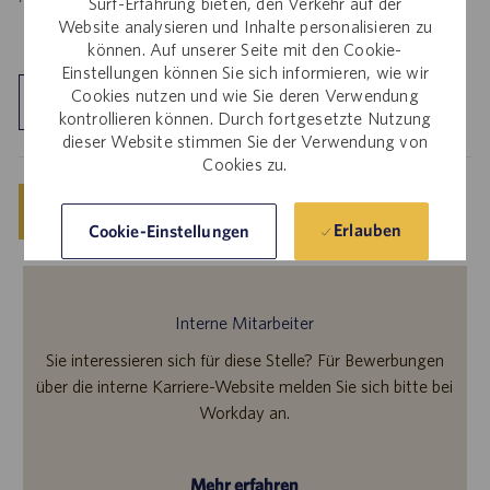
Surf-Erfahrung bieten, den Verkehr auf der
Website analysieren und Inhalte personalisieren zu
können. Auf unserer Seite mit den Cookie-
Einstellungen können Sie sich informieren, wie wir
Cookies nutzen und wie Sie deren Verwendung
Standort kennenlernen
kontrollieren können. Durch fortgesetzte Nutzung
dieser Website stimmen Sie der Verwendung von
Cookies zu.
Speichern
Jetzt bewerben
Erlauben
Cookie-Einstellungen
Interne Mitarbeiter
Sie interessieren sich für diese Stelle? Für Bewerbungen
über die interne Karriere-Website melden Sie sich bitte bei
Workday an.
Mehr erfahren