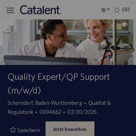
Skip to main content
(0)
Language
Deutsch
selected
-
Quality Expert/QP Support
(m/w/d)
Kategorie
Schorndorf, Baden-Wurttemberg
Qualität &
Stellen-
Angebotsdatum
Regulatorik
0094662
07/20/2026
ID
Jetzt bewerben
Speichern