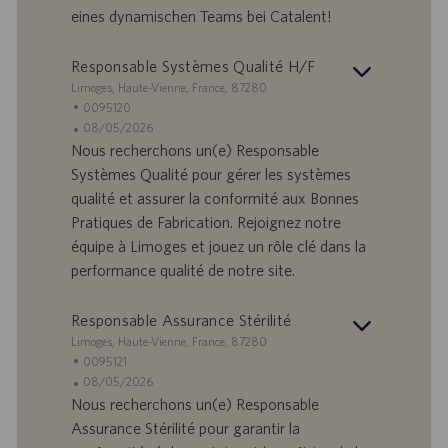
D
d
eines dynamischen Teams bei Catalent!
a
t
Responsable Systèmes Qualité H/F
u
S
Limoges, Haute-Vienne, France, 87280
m
t
S
0095120
a
t
A
08/05/2026
n
e
n
Nous recherchons un(e) Responsable
d
l
g
Systèmes Qualité pour gérer les systèmes
o
l
e
qualité et assurer la conformité aux Bonnes
r
e
b
Pratiques de Fabrication. Rejoignez notre
t
n
o
équipe à Limoges et jouez un rôle clé dans la
-
t
I
s
performance qualité de notre site.
D
d
a
Responsable Assurance Stérilité
t
S
Limoges, Haute-Vienne, France, 87280
u
t
S
0095121
m
a
t
A
08/05/2026
n
e
n
Nous recherchons un(e) Responsable
d
l
g
Assurance Stérilité pour garantir la
o
l
e