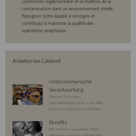
conformité réglementaire et la maîtrise de la
r
e
b
contamination dans un environnement stérile.
t
n
o
Rejoignez notre équipe à Limoges et
-
t
I
s
contribuez à maintenir la qualité des
D
d
opérations aseptiques.
a
t
u
m
Arbeiten bei Catalent
corporate
Unternehmerische
responsibility
Verantwortung
Oberstes Ziel unserer
Geschäftstätigkeit ist es, in der Welt
etwas zum Positiven zu verändern.
benefits
Benefits
Wir sind Ihrer Gesundheit, Ihrem
Wohlstand und Ihren Wohlbefinden