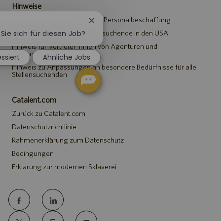
Hinweise
Datenschutzerklärung für die Personalbeschaffung
Chatbot-
Benachrichtigung
 Sie sich für diesen Job?
Sicherheitshinweis für Stellensuchende in den USA
schließen
Hinweis für Vertreter*innen von Agenturen und
Personalvermittlungen
essiert
Ähnliche Jobs
Hinweis zu Anpassungen an besondere Bedürfnisse für alle
Stellensuchenden
Catalent.com
Zurück zu Catalent.com
Datenschutzrichtlinie
Rahmenerklärung zum Datenschutz
Bedingungen
Erklärung zur modernen Sklaverei
follow