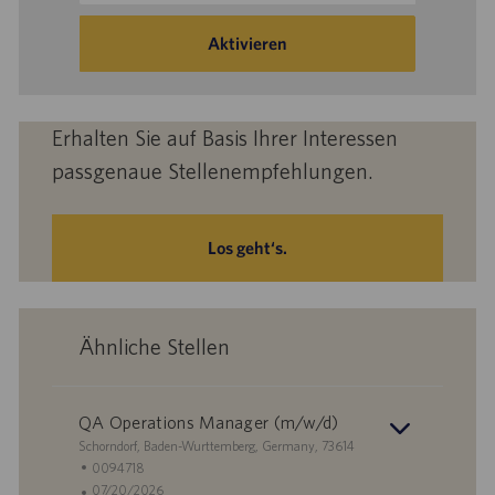
Adresse
eingeben
Aktivieren
(Obligatorisch)
Erhalten Sie auf Basis Ihrer Interessen
passgenaue Stellenempfehlungen.
Los geht‘s.
Ähnliche Stellen
QA Operations Manager (m/w/d)
S
Schorndorf, Baden-Wurttemberg, Germany, 73614
t
S
0094718
a
t
A
07/20/2026