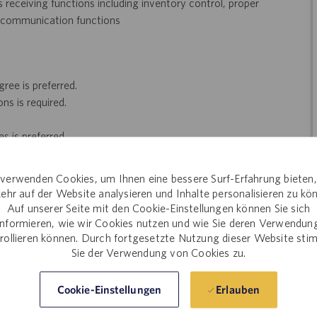
s receiving functions including inventory control, proper
d communication functions
ree is preferred.
ns is required.
s is preferred
verwenden Cookies, um Ihnen eine bessere Surf-Erfahrung bieten
d feedback process
ehr auf der Website analysieren und Inhalte personalisieren zu kö
Auf unserer Seite mit den Cookie-Einstellungen können Sie sich
n an organization dedicated to preserving and bettering lives
informieren, wie wir Cookies nutzen und wie Sie deren Verwendun
rollieren können. Durch fortgesetzte Nutzung dieser Website st
Sie der Verwendung von Cookies zu.
ree or start a new degree!
Erlauben
Cookie-Einstellungen
eer!
Join the global drug development and delivery leader and