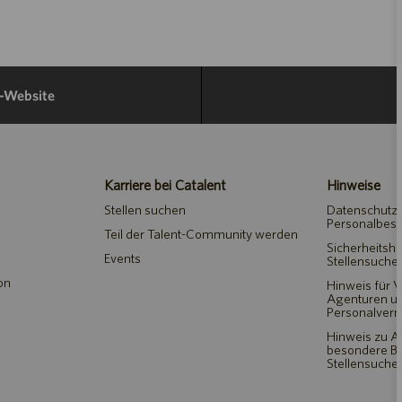
e-Website
Karriere bei Catalent
Hinweise
Stellen suchen
Datenschutze
Personalbes
Teil der Talent-Community werden
Sicherheitshi
Events
Stellensuche
on
Hinweis für V
Agenturen u
Personalverm
Hinweis zu 
besondere Bed
Stellensuch