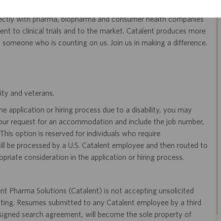
ducts to patients around the world. Catalent is an exciting and
ectly with pharma, biopharma and consumer health companies
nt to clinical trials and to the market. Catalent produces more
y someone who is counting on us. Join us in making a difference.
ity and veterans.
 application or hiring process due to a disability, you may
your request for an accommodation and include the job number,
 This option is reserved for individuals who require
ill be processed by a U.S. Catalent employee and then routed to
opriate consideration in the application or hiring process.
t Pharma Solutions (Catalent) is not accepting unsolicited
sting. Resumes submitted to any Catalent employee by a third
 signed search agreement, will become the sole property of