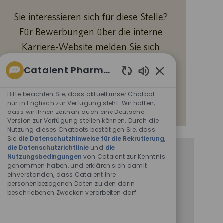
Sie interessieren sich für diese Stelle?
Für Bewerbungen über die interne
Karriere-Website melden Sie sich
bitte bei Workday an.
Catalent Pharma Solutions
Aktivierte
Chatbot-
Bitte beachten Sie, dass aktuell unser Chatbot
Mehr erfahren
Sounds
nur in Englisch zur Verfügung steht. Wir hoffen,
dass wir Ihnen zeitnah auch eine Deutsche
Version zur Verfügung stellen können. Durch die
Nutzung dieses Chatbots bestätigen Sie, dass
Sie
die Datenschutzhinweise für die Rekrutierung
,
die Datenschutzrichtlinie
und
die
Benachrichtigung bei ähnlichen
Nutzungsbedingungen
von Catalent zur Kenntnis
genommen haben, und erklären sich damit
Stellenangeboten
einverstanden, dass Catalent Ihre
personenbezogenen Daten zu den darin
Durch Übermittlung Ihrer E-Mail-Adresse
beschriebenen Zwecken verarbeiten darf.
bestätigen Sie, dass Sie die
Datenschutzerklärung
für die Personalbeschaffung
,
die
Datenschutzrichtlinie
und