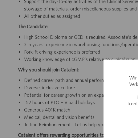
Support the day-to-day activities of the Clinical Service
stowage of materials, order miscellaneous supplies an
All other duties as assigned
The Candidate:
High School Diploma or GED is required. Associate’s deg
3-5 years’ experience in warehousing functions/operatio
Forklift driving experience is preferred
Working knowledge of cGMP’s relative to clinical supplie
Why you should join Catalent:
Wir 
Defined career path and annual performance review an
Verk
Diverse, inclusive culture
Potential for career growth on an expanding team withi
152 hours of PTO + 8 paid holidays
kont
Generous 401K match
Medical, dental and vision benefits
Tuition Reimbursement - Let us help you finish your deg
Catalent offers rewarding opportunities to further your car