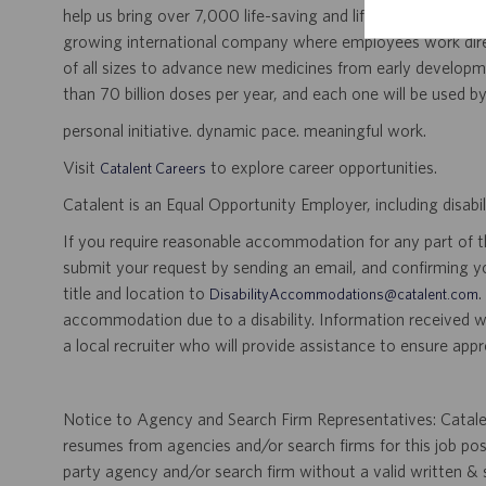
help us bring over 7,000 life-saving and life-enhancing pro
growing international company where employees work dir
of all sizes to advance new medicines from early developme
than 70 billion doses per year, and each one will be used b
personal initiative. dynamic pace. meaningful work.
Visit
to explore career opportunities.
Catalent Careers
Catalent is an Equal Opportunity Employer, including disabil
If you require reasonable accommodation for any part of the
submit your request by sending an email, and confirming 
title and location to
.
DisabilityAccommodations@catalent.com
accommodation due to a disability. Information received w
a local recruiter who will provide assistance to ensure appr
Notice to Agency and Search Firm Representatives: Catalen
resumes from agencies and/or search firms for this job po
party agency and/or search firm without a valid written &