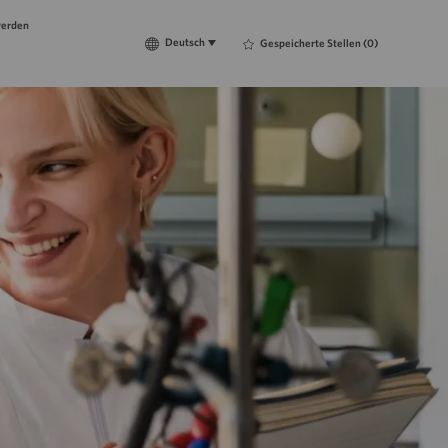
werden
Language
Deutsch
Deutsch
Gespeicherte Stellen
(0)
selected