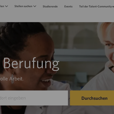
Skip to main content
llen
Stellen suchen
Studierende
Events
Teil der Talent-Community 
 Berufung
olle Arbeit.
Durchsuchen
n