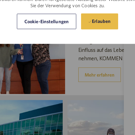
Sie der Verwendung von Cookies zu.
Als global präsentes Unt
Welt ist unser vielfältig
Erlauben
Cookie-Einstellungen
verpflichtet, den Mensc
ermöglichen. Wenn Sie ein
zu ergreifen, in einem d
Einfluss auf das Leben v
nehmen, KOMMEN SIE Z
Mehr erfahren