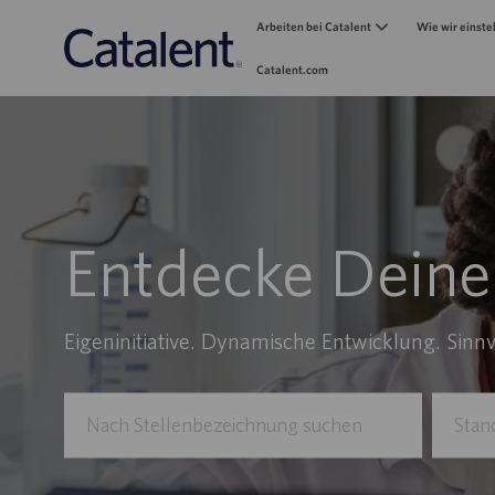
Arbeiten bei Catalent
Wie wir einste
Catalent.com
-
Entdecke Deine
Eigeninitiative. Dynamische Entwicklung. Sinnv
Nach
Standort
Stellenbezeichnung
eingebe
suchen