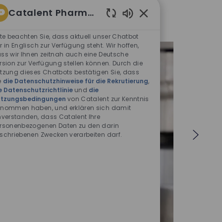
Catalent Pharma Solutions
Aktivierte
Chatbot-
tte beachten Sie, dass aktuell unser Chatbot
Sounds
r in Englisch zur Verfügung steht. Wir hoffen,
ss wir Ihnen zeitnah auch eine Deutsche
rsion zur Verfügung stellen können. Durch die
nz
tzung dieses Chatbots bestätigen Sie, dass
e
die Datenschutzhinweise für die Rekrutierung
,
e Datenschutzrichtlinie
und
die
n Nordamerika, Europa,
tzungsbedingungen
von Catalent zur Kenntnis
siatisch-pazifischen Raum sind
nommen haben, und erklären sich damit
nverstanden, dass Catalent Ihre
Wachstum, Entwicklung und
rsonenbezogenen Daten zu den darin
e Grenzen gesetzt. Werden Sie
schriebenen Zwecken verarbeiten darf.
internationalen, sich über
streckenden Netzwerks!
sere Standorte