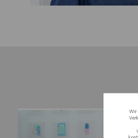
Wir 
Verk
kont