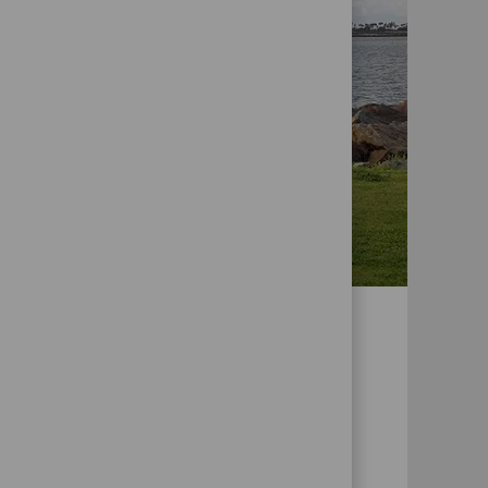
UNS ZURÜCKGEBEN
ntwortungsbewusstsein und Nachhaltigkeit
rer Tätigkeit. Unser globales Netzwerk aus
haftern organisiert im Laufe des Jahres