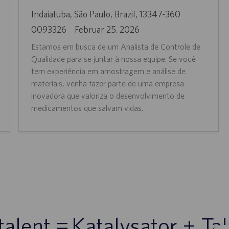
O
Indaiatuba, São Paulo, Brazil, 13347-360
r
J
D
0093326
Februar 25. 2026
t
o
a
Estamos em busca de um Analista de Controle de
b
t
Qualidade para se juntar à nossa equipe. Se você
-
u
tem experiência em amostragem e análise de
I
materiais, venha fazer parte de uma empresa
m
inovadora que valoriza o desenvolvimento de
D
d
medicamentos que salvam vidas.
e
r
V
e
r
ö
f
f
alent = Katalysator + Ta
e