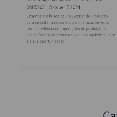
r
J
D
0085263
Oktober 7. 2024
t
o
a
Estamos em busca de um Auxiliar de Produção
b
t
para se juntar à nossa equipe dinâmica. Se você
-
u
tem experiência em operações de produção e
I
deseja fazer a diferença na vida dos pacientes, esta
m
é a sua oportunidade!
D
d
e
r
V
e
r
ö
f
f
e
Cat
n