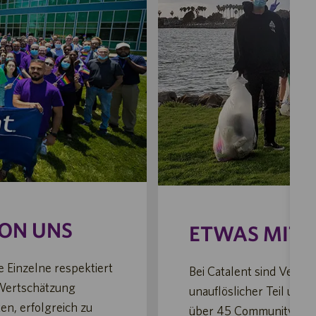
 VON UNS
ETWAS MIT 
e Einzelne respektiert
Bei Catalent sind Vera
 Wertschätzung
unauflöslicher Teil unse
en, erfolgreich zu
über 45 Community-Botsc