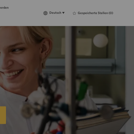
werden
Language
Deutsch
Deutsch
Gespeicherte Stellen
(0)
selected