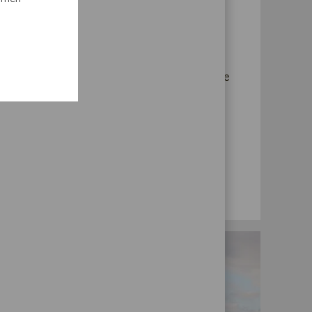
ernehmen mit über 45 Standorten in aller
es Team gemeinschaftlich unserer Mission
hen ein besseres und gesünderes Leben zu
e Möglichkeit suchen, persönliche Initiative
ynamischen Tempo zu arbeiten und positiven
on Millionen von Menschen in aller Welt zu
U UNS!