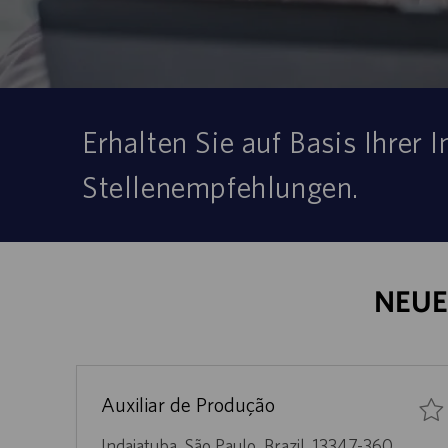
Erhalten Sie auf Basis Ihrer
Stellenempfehlungen.
NEUE
Auxiliar de Produção
O
Indaiatuba, São Paulo, Brazil, 13347-360