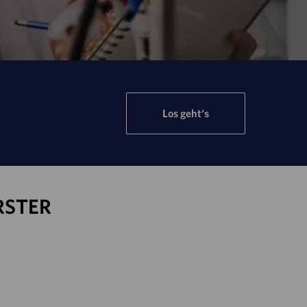
Los geht‘s
RSTER