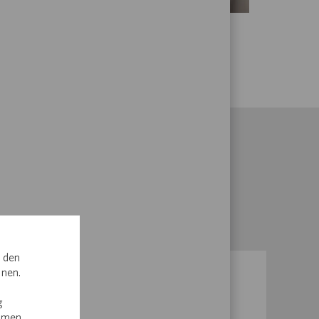
, den
nnen.
LENT?
g
immen