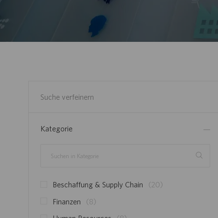
Suche verfeinern
Kategorie
Suchen
in
Kategorie
S
Beschaffung & Supply Chain
(
20
)
T
S
Finanzen
(
8
)
E
T
S
Human Resources
(
8
)