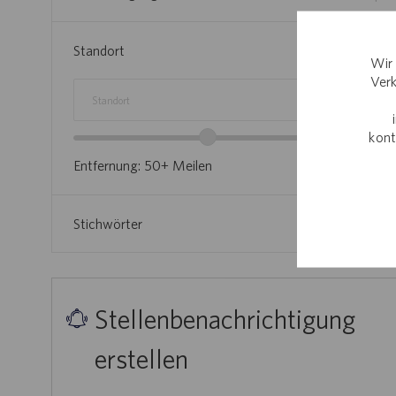
L
N
E
N
Standort
Wir 
Verk
Standort
Standortbereich-
kont
Regler
Entfernung:
50+
Meilen
Stichwörter
Stellenbenachrichtigung
erstellen