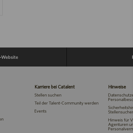
e-Website
Karriere bei Catalent
Hinweise
Stellen suchen
Datenschutze
Personalbes
Teil der Talent-Community werden
Sicherheitshi
Events
Stellensuche
on
Hinweis für V
Agenturen u
Personalverm