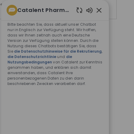
 den Suchvorgang.
Catalent Pharma Solutions
Aktivierte
Chatbot-
Bitte beachten Sie, dass aktuell unser Chatbot
Sounds
nur in Englisch zur Verfügung steht. Wir hoffen,
dass wir Ihnen zeitnah auch eine Deutsche
Version zur Verfügung stellen können. Durch die
Nutzung dieses Chatbots bestätigen Sie, dass
Sie
die Datenschutzhinweise für die Rekrutierung
,
die Datenschutzrichtlinie
und
die
Nutzungsbedingungen
von Catalent zur Kenntnis
genommen haben, und erklären sich damit
einverstanden, dass Catalent Ihre
personenbezogenen Daten zu den darin
beschriebenen Zwecken verarbeiten darf.