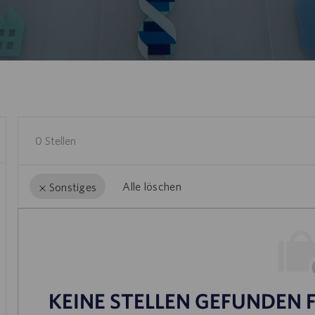
0
Stellen
Alle löschen
Sonstiges
the
No
results
result
are
found
updated
KEINE STELLEN GEFUNDEN F