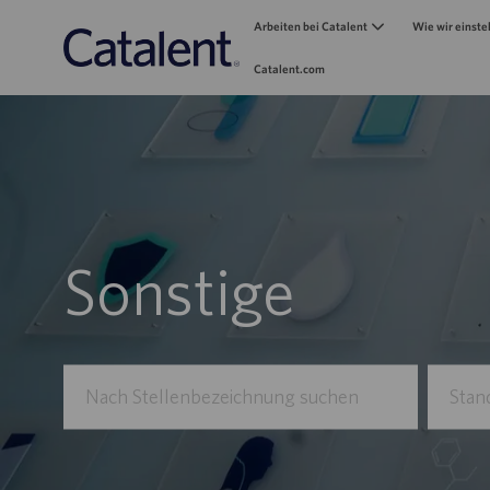
Arbeiten bei Catalent
Wie wir einste
Catalent.com
-
Sonstige
Nach
Standort
Stellenbezeichnung
eingebe
suchen