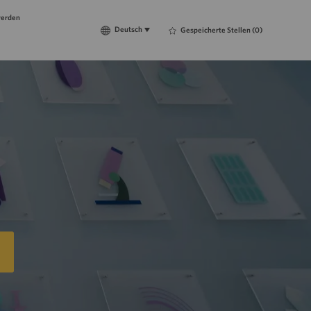
werden
Language
Deutsch
Deutsch
Gespeicherte Stellen
(0)
selected