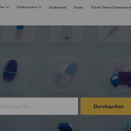
Skip to main content
llen
Stellen suchen
Studierende
Events
Teil der Talent-Community 
Durchsuchen
n