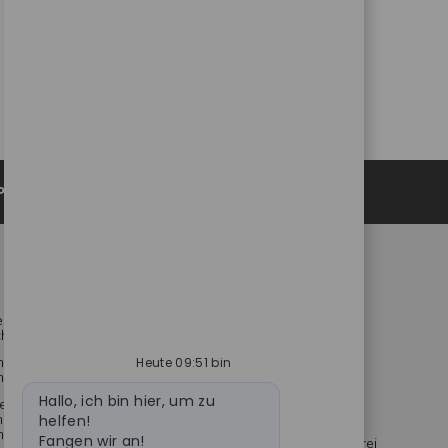
Personenbezogene Daten
Catalent.com
rklärung für die
Zurück zu Catalent.com
chaffung
Datenschutzrichtlinie
nweis für
Heute 09:51 bin
Rahmenerklärung zum
nde in den USA
Datenschutz
Bot-
Hallo, ich bin hier, um zu
ertreter*innen von
Nachricht
Bedingungen
nd
helfen!
ittlungen
Fangen wir an!
Erklärung zur modernen Sklaverei