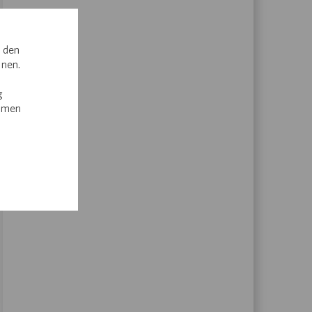
, den
nnen.
g
immen