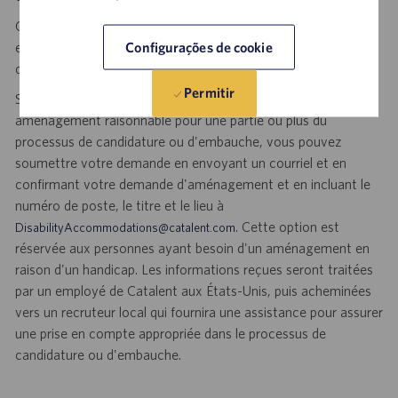
Catalent est un employeur garantissant l'égalité des chances
Configurações de cookie
et ne fait aucune discrimination sur la base d'une
caractéristique protégée par la législation locale.
Permitir
Si, en raison d’un handicap, vous avez besoin d'un
aménagement raisonnable pour une partie ou plus du
processus de candidature ou d'embauche, vous pouvez
soumettre votre demande en envoyant un courriel et en
confirmant votre demande d'aménagement et en incluant le
numéro de poste, le titre et le lieu à
. Cette option est
DisabilityAccommodations@catalent.com
réservée aux personnes ayant besoin d'un aménagement en
raison d'un handicap. Les informations reçues seront traitées
par un employé de Catalent aux États-Unis, puis acheminées
vers un recruteur local qui fournira une assistance pour assurer
une prise en compte appropriée dans le processus de
candidature ou d'embauche.