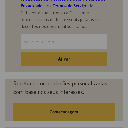
Privacidade
e os
Termos de Serviço
da
Catalent e que autoriza a Catalent a
processar seus dados pessoais para os fins
descritos nos documentos citados.
Insira
o
endereço
de
Ativar
e-
mail
(obrigatório)
Receba recomendações personalizadas
com base nos seus interesses.
Começar agora