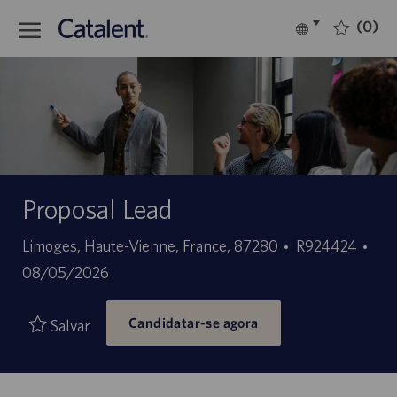
Skip to main content
(0)
Language
Português
selected
-
Proposal Lead
Localização
ID
Dat
Limoges, Haute-Vienne, France, 87280
R924424
do
de
08/05/2026
trabalho
pub
Candidatar-se agora
Salvar