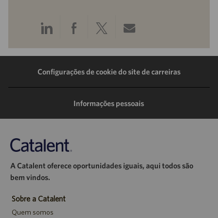
Compartilhar
Compartilhar
Compartilhar
Compartilhar
pelo
pelo
pelo
por
LinkedIn
Facebook
Twitter
e-
Configurações de cookie do site de carreiras
mail
Informações pessoais
A Catalent oferece oportunidades iguais, aqui todos são
bem vindos.
Sobre a Catalent
Quem somos