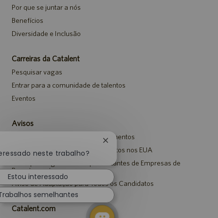
Por que se juntar a nós
Benefícios
Diversidade e Inclusão
Carreiras da Catalent
Pesquisar vagas
Entrar para a comunidade de talentos
Eventos
Avisos
Aviso de Privacidade em Recrutamentos
Fechar
Aviso de Segurança para Candidatos nos EUA
notificação
teressado neste trabalho?
de
Aviso para Agências e Representantes de Empresas de
chatbot
Recrutamento
Estou interessado
Aviso de Adaptação para Todos os Candidatos
Trabalhos semelhantes
Catalent.com