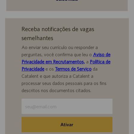
Receba notificações de vagas
semelhantes
Ao enviar seu currículo ou responder a
perguntas, você confirma que leu o
Aviso de
Privacidade em Recrutamentos,
a
Política de
Privacidade
e os
Termos de Serviço
da
Catalent e que autoriza a Catalent a
processar seus dados pessoais para os fins
descritos nos documentos citados.
Insira
o
endereço
de
Ativar
e-