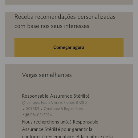
mail
(obrigatório)
Receba recomendações personalizadas
com base nos seus interesses.
Começar agora
Vagas semelhantes
Responsable Assurance Stérilité
L
Limoges, Haute-Vienne, France, 87280
o
I
C
0095121
Qualidade & Regulatórios
c
D
D
a
08/05/2026
a
d
a
t
Nous recherchons un(e) Responsable
l
o
t
e
Assurance Stérilité pour garantir la
i
t
a
g
conformité réglementaire et la maîtrise de la