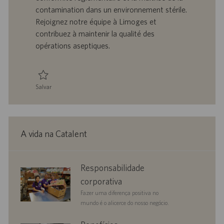
z
r
d
o
contamination dans un environnement stérile.
a
a
e
r
Rejoignez notre équipe à Limoges et
ç
b
p
i
ã
a
u
a
contribuez à maintenir la qualité des
o
l
b
opérations aseptiques.
h
l
o
i
c
a
Salvar
ç
Salvar Responsable Assurance Stérilité 0095121
ã
o
A vida na Catalent
corporate
Responsabilidade
responsibility
corporativa
Fazer uma diferença positiva no
mundo é o alicerce do nosso negócio.
benefits