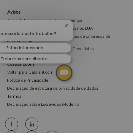
Avisos
Aviso de Privacidade em Recrutamentos
Fechar
Aviso de Segurança para Candidatos nos EUA
notificação
nteressado neste trabalho?
Aviso para Agências e Representantes de Empresas de
de
Recrutamento
chatbot
Estou interessado
Aviso de Adaptação para Todos os Candidatos
Trabalhos semelhantes
Catalent.com
Voltar para Catalent.com
Política de Privacidade
Declaração de estrutura de privacidade de dados
Termos
Declaração sobre Escravidão Moderna
follow