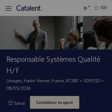
Skip to main content
(0)
Language
Português
selected
-
Responsable Systèmes Qualité
H/F
Localização
ID
Dat
Limoges, Haute-Vienne, France, 87280
0095120
do
de
08/05/2026
trabalho
pub
Candidatar-se agora
Salvar