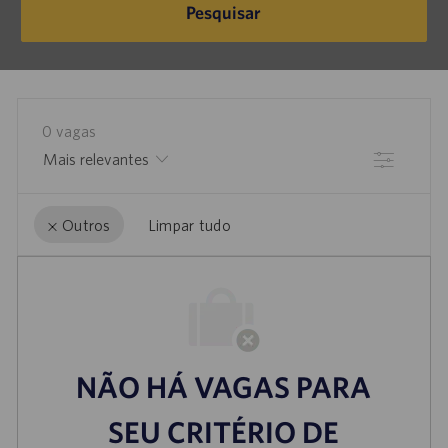
Pesquisar
0
vagas
Filtrar
Limpar tudo
Outros
the
No
results
result
are
found
updated
NÃO HÁ VAGAS PARA
SEU CRITÉRIO DE