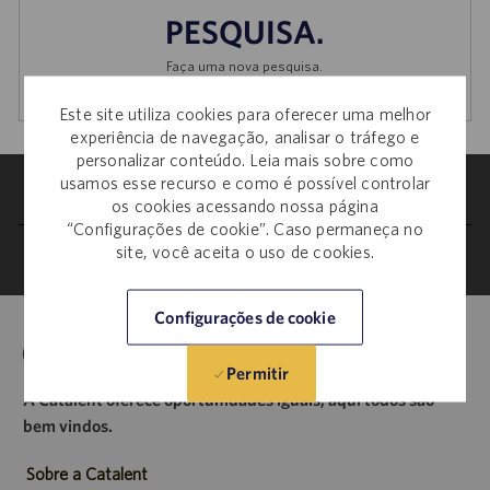
PESQUISA.
Faça uma nova pesquisa.
Este site utiliza cookies para oferecer uma melhor
experiência de navegação, analisar o tráfego e
personalizar conteúdo. Leia mais sobre como
usamos esse recurso e como é possível controlar
Configurações de cookie do site de carreiras
os cookies acessando nossa página
“Configurações de cookie”. Caso permaneça no
site, você aceita o uso de cookies.
Informações pessoais
Configurações de cookie
Permitir
A Catalent oferece oportunidades iguais, aqui todos são
bem vindos.
Sobre a Catalent