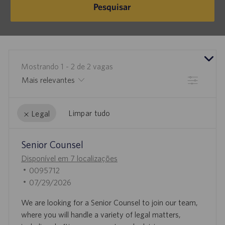
Pesquisar
Mostrando
1
-
2
de
2
vagas
Filtrar
Limpar tudo
Legal
the
No
Senior Counsel
results
result
are
found
Disponível em 7 localizações
I
updated
0095712
D
D
07/29/2026
D
A
We are looking for a Senior Counsel to join our team,
O
T
where you will handle a variety of legal matters,
T
A